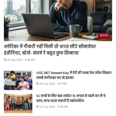
वायरल
अमेरिका में नौकरी नहीं मिली तो भारत लौटे सॉफ्टवेयर
इंजीनियर, बोले- संघर्ष ने बहुत कुछ सिखाया
29 July 2026 - 8:00 PM
UGC NET Answer Key में देरी की वजह पेपर लीक विवाद?
लाखों उम्मीदवार कर रहे इंतजार
26 July 2026 - 6:11 PM
SC छात्रों के लिए बड़ा अपडेट! 15 अगस्त से पहले कर लें ये
काम, वरना अटक सकती है स्कॉलरशिप
22 July 2026 - 11:54 AM