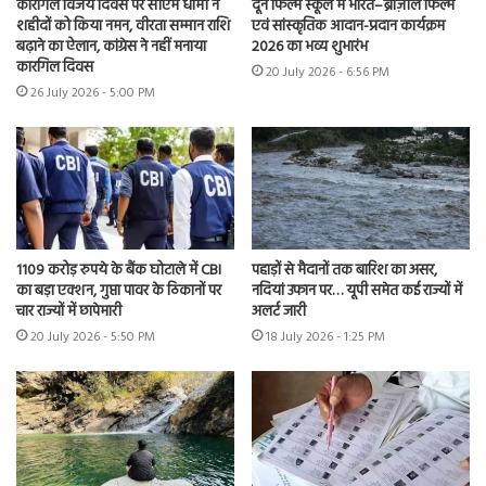
कारगिल विजय दिवस पर सीएम धामी ने
दून फिल्म स्कूल में भारत–ब्राज़ील फिल्म
शहीदों को किया नमन, वीरता सम्मान राशि
एवं सांस्कृतिक आदान-प्रदान कार्यक्रम
बढ़ाने का ऐलान, कांग्रेस ने नहीं मनाया
2026 का भव्य शुभारंभ
कारगिल दिवस
20 July 2026 - 6:56 PM
26 July 2026 - 5:00 PM
1109 करोड़ रुपये के बैंक घोटाले में CBI
पहाड़ों से मैदानों तक बारिश का असर,
का बड़ा एक्शन, गुप्ता पावर के ठिकानों पर
नदियां उफान पर… यूपी समेत कई राज्यों में
चार राज्यों में छापेमारी
अलर्ट जारी
20 July 2026 - 5:50 PM
18 July 2026 - 1:25 PM