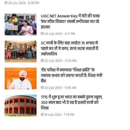
29 July 2026 - 8:00 PM
UGC NET Answer Key में देरी की वजह
पेपर लीक विवाद? लाखों उम्मीदवार कर रहे
इंतजार
26 July 2026 - 6:11 PM
SC छात्रों के लिए बड़ा अपडेट! 15 अगस्त से
पहले कर लें ये काम, वरना अटक सकती है
स्कॉलरशिप
22 July 2026 - 11:54 AM
नीट परीक्षा में सफलता “शिक्षा क्रांति” के
व्यापक प्रभाव को उजागर करती है: शिक्षा मंत्री
बैंस
20 July 2026 - 11:43 AM
1715 में शुरू हुआ भारत का सबसे पुराना स्कूल,
300 साल बाद भी दे रहा है हजारों छात्रों को
शिक्षा
19 July 2026 - 7:14 PM