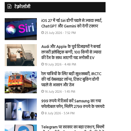
टेक्नोलॉजी
iOS 27 में नई Siri होगी पहले से ज्यादा स्मार्ट,
ChatGPT और Gemini को देगी टक्कर
25 July 2026 - 7:52 PM
Audi और Apple के पूर्व डिजाइनरों ने बनाई
लग्जरी इलेक्ट्रिक बग्गी, 100 किमी से ज्यादा
की रेंज के साथ आएगी यह अनोखी EV
19 July 2026 - 4:48 PM
रेल यात्रियों के लिए बड़ी खुशखबरी, IRCTC
की नई वेबसाइट लॉन्च, टिकट बुकिंग होगी
पहले से आसान और तेज
16 July 2026 - 1:45 PM
999 रुपये में रिजर्व करें Samsung का नया
फोल्डेबल फोन, मिलेंगे 2799 रुपये के फायदे
8 July 2026 - 5:54 PM
Telegram पर सरकार का बड़ा एक्शन, फिल्में