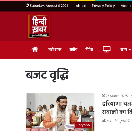
Saturday, August 8 2026
About
Privacy Policy
Video
Home
Live
बड़ी ख़बर
राष्ट्रीय
विदेश
राज्य
TV
बजट वृद्धि
27 March 2025 - 
हरियाणा बजट 2
सवालों का द
हरियाणा के मुख्यमंत्र
Haryana