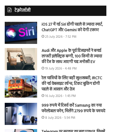
टेक्नोलॉजी
iOS 27 में नई Siri होगी पहले से ज्यादा स्मार्ट,
ChatGPT और Gemini को देगी टक्कर
25 July 2026 - 7:52 PM
Audi और Apple के पूर्व डिजाइनरों ने बनाई
लग्जरी इलेक्ट्रिक बग्गी, 100 किमी से ज्यादा
की रेंज के साथ आएगी यह अनोखी EV
19 July 2026 - 4:48 PM
रेल यात्रियों के लिए बड़ी खुशखबरी, IRCTC
की नई वेबसाइट लॉन्च, टिकट बुकिंग होगी
पहले से आसान और तेज
16 July 2026 - 1:45 PM
999 रुपये में रिजर्व करें Samsung का नया
फोल्डेबल फोन, मिलेंगे 2799 रुपये के फायदे
8 July 2026 - 5:54 PM
Telegram पर सरकार का बड़ा एक्शन, फिल्में