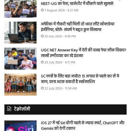
NEET-UG का पेपर, चार्जशीट में चौंकाने वाले खुलासे
7 August 2026 - 9:21 AM
अमेरिका में नौकरी नहीं मिली तो भारत लौटे सॉफ्टवेयर
इंजीनियर, बोले- संघर्ष ने बहुत कुछ सिखाया
29 July 2026 - 8:00 PM
UGC NET Answer Key में देरी की वजह पेपर लीक विवाद?
लाखों उम्मीदवार कर रहे इंतजार
26 July 2026 - 6:11 PM
SC छात्रों के लिए बड़ा अपडेट! 15 अगस्त से पहले कर लें ये
काम, वरना अटक सकती है स्कॉलरशिप
22 July 2026 - 11:54 AM
टेक्नोलॉजी
iOS 27 में नई Siri होगी पहले से ज्यादा स्मार्ट, ChatGPT और
Gemini को देगी टक्कर