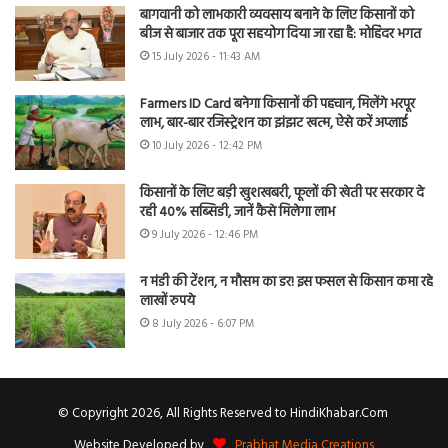
बागवानी को लाभकारी व्यवसाय बनाने के लिए किसानों को
बीज से बाजार तक पूरा सहयोग दिया जा रहा है: मोहिंदर भगत
15 July 2026 - 11:43 AM
Farmers ID Card बनेगा किसानों की पहचान, मिलेंगे भरपूर
लाभ, बार-बार रजिस्ट्रेशन का झंझट खत्म, ऐसे करें अप्लाई
10 July 2026 - 12:42 PM
किसानों के लिए बड़ी खुशखबरी, फूलों की खेती पर सरकार दे
रही 40% सब्सिडी, जानें कैसे मिलेगा लाभ
9 July 2026 - 12:46 PM
न मंडी की टेंशन, न मौसम का डर! इस फसल से किसान कमा रहे
लाखों रुपये
8 July 2026 - 6:07 PM
© Copyright 2026, All Rights Reserved to HindiKhabar.Com
Website Developed by
Prabhat Media Creations