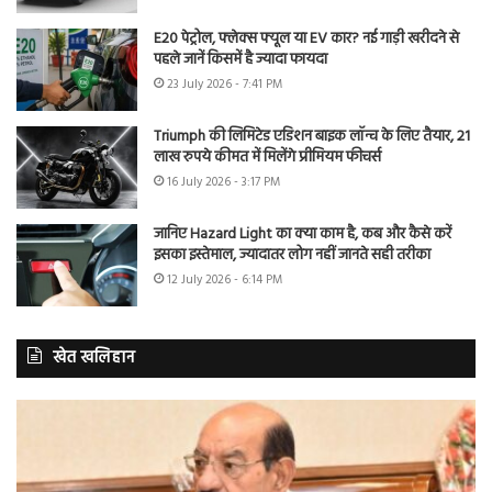
E20 पेट्रोल, फ्लेक्स फ्यूल या EV कार? नई गाड़ी खरीदने से
पहले जानें किसमें है ज्यादा फायदा
23 July 2026 - 7:41 PM
Triumph की लिमिटेड एडिशन बाइक लॉन्च के लिए तैयार, 21
लाख रुपये कीमत में मिलेंगे प्रीमियम फीचर्स
16 July 2026 - 3:17 PM
जानिए Hazard Light का क्या काम है, कब और कैसे करें
इसका इस्तेमाल, ज्यादातर लोग नहीं जानते सही तरीका
12 July 2026 - 6:14 PM
खेत खलिहान