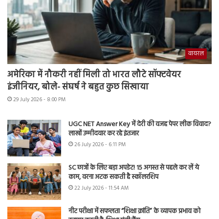
वायरल
अमेरिका में नौकरी नहीं मिली तो भारत लौटे सॉफ्टवेयर
इंजीनियर, बोले- संघर्ष ने बहुत कुछ सिखाया
29 July 2026 - 8:00 PM
UGC NET Answer Key में देरी की वजह पेपर लीक विवाद?
लाखों उम्मीदवार कर रहे इंतजार
26 July 2026 - 6:11 PM
SC छात्रों के लिए बड़ा अपडेट! 15 अगस्त से पहले कर लें ये
काम, वरना अटक सकती है स्कॉलरशिप
22 July 2026 - 11:54 AM
नीट परीक्षा में सफलता “शिक्षा क्रांति” के व्यापक प्रभाव को