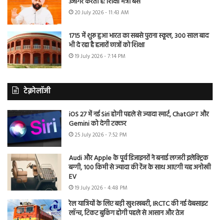
उजागर करती है: शिक्षा मंत्री बैंस
20 July 2026 - 11:43 AM
1715 में शुरू हुआ भारत का सबसे पुराना स्कूल, 300 साल बाद
भी दे रहा है हजारों छात्रों को शिक्षा
19 July 2026 - 7:14 PM
टेक्नोलॉजी
iOS 27 में नई Siri होगी पहले से ज्यादा स्मार्ट, ChatGPT और
Gemini को देगी टक्कर
25 July 2026 - 7:52 PM
Audi और Apple के पूर्व डिजाइनरों ने बनाई लग्जरी इलेक्ट्रिक
बग्गी, 100 किमी से ज्यादा की रेंज के साथ आएगी यह अनोखी
EV
19 July 2026 - 4:48 PM
रेल यात्रियों के लिए बड़ी खुशखबरी, IRCTC की नई वेबसाइट
लॉन्च, टिकट बुकिंग होगी पहले से आसान और तेज