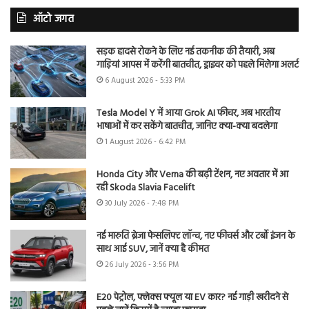
ऑटो जगत
सड़क हादसे रोकने के लिए नई तकनीक की तैयारी, अब
गाड़ियां आपस में करेंगी बातचीत, ड्राइवर को पहले मिलेगा अलर्ट
6 August 2026 - 5:33 PM
Tesla Model Y में आया Grok AI फीचर, अब भारतीय
भाषाओं में कर सकेंगे बातचीत, जानिए क्या-क्या बदलेगा
1 August 2026 - 6:42 PM
Honda City और Verna की बढ़ी टेंशन, नए अवतार में आ
रही Skoda Slavia Facelift
30 July 2026 - 7:48 PM
नई मारुति ब्रेजा फेसलिफ्ट लॉन्च, नए फीचर्स और टर्बो इंजन के
साथ आई SUV, जानें क्या है कीमत
26 July 2026 - 3:56 PM
E20 पेट्रोल, फ्लेक्स फ्यूल या EV कार? नई गाड़ी खरीदने से