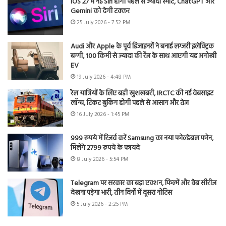
iOS 27 में नई Siri होगी पहले से ज्यादा स्मार्ट, ChatGPT और
Gemini को देगी टक्कर
25 July 2026 - 7:52 PM
Audi और Apple के पूर्व डिजाइनरों ने बनाई लग्जरी इलेक्ट्रिक
बग्गी, 100 किमी से ज्यादा की रेंज के साथ आएगी यह अनोखी
EV
19 July 2026 - 4:48 PM
रेल यात्रियों के लिए बड़ी खुशखबरी, IRCTC की नई वेबसाइट
लॉन्च, टिकट बुकिंग होगी पहले से आसान और तेज
16 July 2026 - 1:45 PM
999 रुपये में रिजर्व करें Samsung का नया फोल्डेबल फोन,
मिलेंगे 2799 रुपये के फायदे
8 July 2026 - 5:54 PM
Telegram पर सरकार का बड़ा एक्शन, फिल्में और वेब सीरीज
देखना पड़ेगा भारी, तीन दिनों में दूसरा नोटिस
5 July 2026 - 2:25 PM