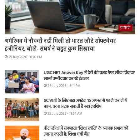
वायरल
अमेरिका में नौकरी नहीं मिली तो भारत लौटे सॉफ्टवेयर
इंजीनियर, बोले- संघर्ष ने बहुत कुछ सिखाया
29 July 2026 - 8:00 PM
UGC NET Answer Key में देरी की वजह पेपर लीक विवाद?
लाखों उम्मीदवार कर रहे इंतजार
26 July 2026 - 6:11 PM
SC छात्रों के लिए बड़ा अपडेट! 15 अगस्त से पहले कर लें ये
काम, वरना अटक सकती है स्कॉलरशिप
22 July 2026 - 11:54 AM
नीट परीक्षा में सफलता “शिक्षा क्रांति” के व्यापक प्रभाव को
उजागर करती है: शिक्षा मंत्री बैंस