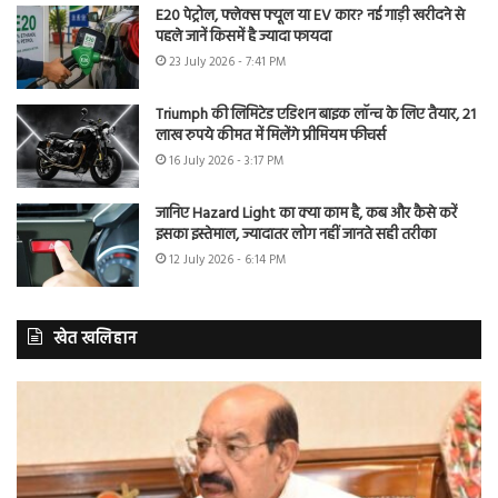
E20 पेट्रोल, फ्लेक्स फ्यूल या EV कार? नई गाड़ी खरीदने से
पहले जानें किसमें है ज्यादा फायदा
23 July 2026 - 7:41 PM
Triumph की लिमिटेड एडिशन बाइक लॉन्च के लिए तैयार, 21
लाख रुपये कीमत में मिलेंगे प्रीमियम फीचर्स
16 July 2026 - 3:17 PM
जानिए Hazard Light का क्या काम है, कब और कैसे करें
इसका इस्तेमाल, ज्यादातर लोग नहीं जानते सही तरीका
12 July 2026 - 6:14 PM
खेत खलिहान