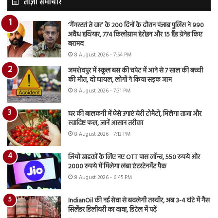
ताज़ा समाचार
‘गैंगस्टरां ते वार’ के 200 दिनों के दौरान पंजाब पुलिस ने 990
अवैध हथियार, 774 किलोग्राम हेरोइन और 15 हैंड ग्रेनेड किए
बरामद
8 August 2026 - 7:54 PM
जमशेदपुर में स्कूल बस की चपेट में आने से 7 साल की बच्ची
की मौत, दो घायल, लोगों ने किया सड़क जाम
8 August 2026 - 7:31 PM
घर की बालकनी में ऐसे उगाएं चेरी टोमैटो, मिलेगा ताजा और
स्वादिष्ट फल, जानें आसान तरीका
8 August 2026 - 7:13 PM
जियो ग्राहकों के लिए नए OTT पास लॉन्च, 550 रुपये और
2000 रुपये में मिलेगा लंबा एंटरटेनमेंट पैक
8 August 2026 - 6:45 PM
IndianOil की नई सेवा से बदलेगी तस्वीर, अब 3-4 घंटे में गैस
सिलेंडर डिलीवरी का दावा, डिटेल में पढ़ें