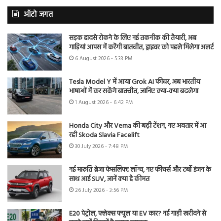
ऑटो जगत
सड़क हादसे रोकने के लिए नई तकनीक की तैयारी, अब
गाड़ियां आपस में करेंगी बातचीत, ड्राइवर को पहले मिलेगा अलर्ट
6 August 2026 - 5:33 PM
Tesla Model Y में आया Grok AI फीचर, अब भारतीय
भाषाओं में कर सकेंगे बातचीत, जानिए क्या-क्या बदलेगा
1 August 2026 - 6:42 PM
Honda City और Verna की बढ़ी टेंशन, नए अवतार में आ
रही Skoda Slavia Facelift
30 July 2026 - 7:48 PM
नई मारुति ब्रेजा फेसलिफ्ट लॉन्च, नए फीचर्स और टर्बो इंजन के
साथ आई SUV, जानें क्या है कीमत
26 July 2026 - 3:56 PM
E20 पेट्रोल, फ्लेक्स फ्यूल या EV कार? नई गाड़ी खरीदने से