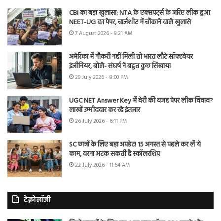
CBI का बड़ा खुलासा: NTA के एक्सपर्ट्स के जरिए लीक हुआ
NEET-UG का पेपर, चार्जशीट में चौंकाने वाले खुलासे
7 August 2026 - 9:21 AM
अमेरिका में नौकरी नहीं मिली तो भारत लौटे सॉफ्टवेयर
इंजीनियर, बोले- संघर्ष ने बहुत कुछ सिखाया
29 July 2026 - 8:00 PM
UGC NET Answer Key में देरी की वजह पेपर लीक विवाद?
लाखों उम्मीदवार कर रहे इंतजार
26 July 2026 - 6:11 PM
SC छात्रों के लिए बड़ा अपडेट! 15 अगस्त से पहले कर लें ये
काम, वरना अटक सकती है स्कॉलरशिप
22 July 2026 - 11:54 AM
टेक्नोलॉजी