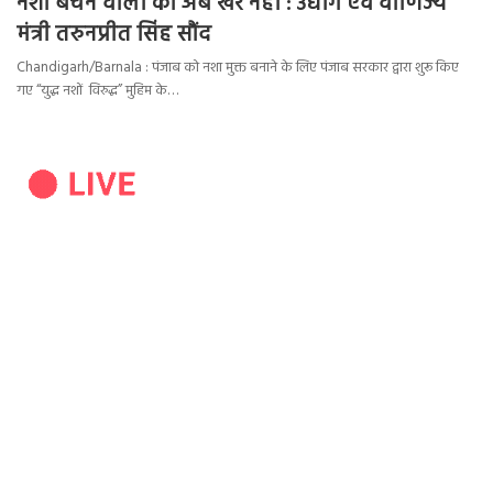
नशा बेचने वालों की अब खैर नहीं : उद्योग एवं वाणिज्य
मंत्री तरुनप्रीत सिंह सौंद
Chandigarh/Barnala : पंजाब को नशा मुक्त बनाने के लिए पंजाब सरकार द्वारा शुरू किए
गए “युद्ध नशों विरुद्ध” मुहिम के…