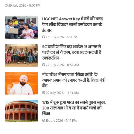
29 July 2026 - 8:00 PM
UGC NET Answer Key में देरी की वजह
पेपर लीक विवाद? लाखों उम्मीदवार कर रहे
इंतजार
26 July 2026 - 6:11 PM
SC छात्रों के लिए बड़ा अपडेट! 15 अगस्त से
पहले कर लें ये काम, वरना अटक सकती है
स्कॉलरशिप
22 July 2026 - 11:54 AM
नीट परीक्षा में सफलता “शिक्षा क्रांति” के
व्यापक प्रभाव को उजागर करती है: शिक्षा मंत्री
बैंस
20 July 2026 - 11:43 AM
1715 में शुरू हुआ भारत का सबसे पुराना स्कूल,
300 साल बाद भी दे रहा है हजारों छात्रों को
शिक्षा
19 July 2026 - 7:14 PM