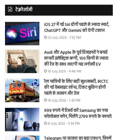
टेक्नोलॉजी
iOS 27 में नई Siri होगी पहले से ज्यादा स्मार्ट,
ChatGPT और Gemini को देगी टक्कर
25 July 2026 - 7:52 PM
Audi और Apple के पूर्व डिजाइनरों ने बनाई
लग्जरी इलेक्ट्रिक बग्गी, 100 किमी से ज्यादा
की रेंज के साथ आएगी यह अनोखी EV
19 July 2026 - 4:48 PM
रेल यात्रियों के लिए बड़ी खुशखबरी, IRCTC
की नई वेबसाइट लॉन्च, टिकट बुकिंग होगी
पहले से आसान और तेज
16 July 2026 - 1:45 PM
999 रुपये में रिजर्व करें Samsung का नया
फोल्डेबल फोन, मिलेंगे 2799 रुपये के फायदे
8 July 2026 - 5:54 PM
Telegram पर सरकार का बड़ा एक्शन, फिल्में