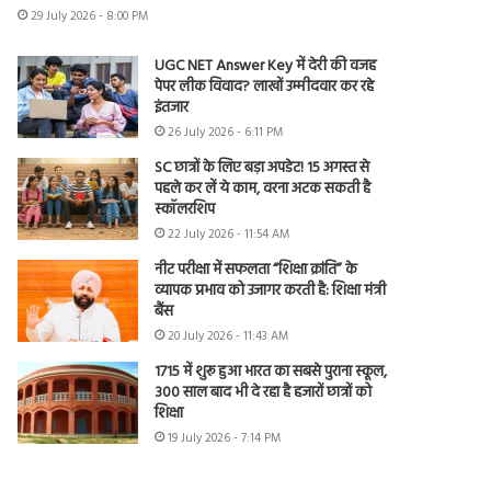
29 July 2026 - 8:00 PM
UGC NET Answer Key में देरी की वजह
पेपर लीक विवाद? लाखों उम्मीदवार कर रहे
इंतजार
26 July 2026 - 6:11 PM
SC छात्रों के लिए बड़ा अपडेट! 15 अगस्त से
पहले कर लें ये काम, वरना अटक सकती है
स्कॉलरशिप
22 July 2026 - 11:54 AM
नीट परीक्षा में सफलता “शिक्षा क्रांति” के
व्यापक प्रभाव को उजागर करती है: शिक्षा मंत्री
बैंस
20 July 2026 - 11:43 AM
1715 में शुरू हुआ भारत का सबसे पुराना स्कूल,
300 साल बाद भी दे रहा है हजारों छात्रों को
शिक्षा
19 July 2026 - 7:14 PM