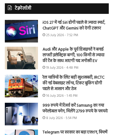
टेक्नोलॉजी
iOS 27 में नई Siri होगी पहले से ज्यादा स्मार्ट,
ChatGPT और Gemini को देगी टक्कर
25 July 2026 - 7:52 PM
Audi और Apple के पूर्व डिजाइनरों ने बनाई
लग्जरी इलेक्ट्रिक बग्गी, 100 किमी से ज्यादा
की रेंज के साथ आएगी यह अनोखी EV
19 July 2026 - 4:48 PM
रेल यात्रियों के लिए बड़ी खुशखबरी, IRCTC
की नई वेबसाइट लॉन्च, टिकट बुकिंग होगी
पहले से आसान और तेज
16 July 2026 - 1:45 PM
999 रुपये में रिजर्व करें Samsung का नया
फोल्डेबल फोन, मिलेंगे 2799 रुपये के फायदे
8 July 2026 - 5:54 PM
Telegram पर सरकार का बड़ा एक्शन, फिल्में