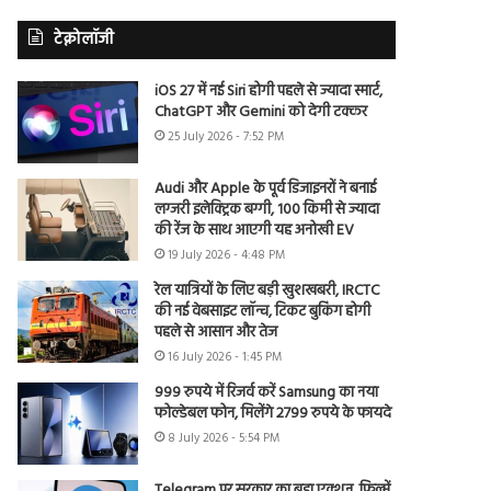
टेक्नोलॉजी
iOS 27 में नई Siri होगी पहले से ज्यादा स्मार्ट,
ChatGPT और Gemini को देगी टक्कर
25 July 2026 - 7:52 PM
Audi और Apple के पूर्व डिजाइनरों ने बनाई
लग्जरी इलेक्ट्रिक बग्गी, 100 किमी से ज्यादा
की रेंज के साथ आएगी यह अनोखी EV
19 July 2026 - 4:48 PM
रेल यात्रियों के लिए बड़ी खुशखबरी, IRCTC
की नई वेबसाइट लॉन्च, टिकट बुकिंग होगी
पहले से आसान और तेज
16 July 2026 - 1:45 PM
999 रुपये में रिजर्व करें Samsung का नया
फोल्डेबल फोन, मिलेंगे 2799 रुपये के फायदे
8 July 2026 - 5:54 PM
Telegram पर सरकार का बड़ा एक्शन, फिल्में