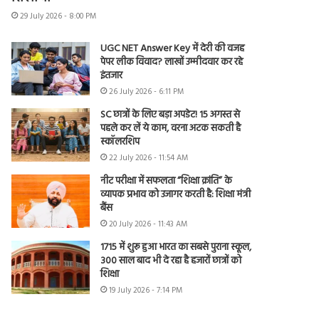
29 July 2026 - 8:00 PM
UGC NET Answer Key में देरी की वजह
पेपर लीक विवाद? लाखों उम्मीदवार कर रहे
इंतजार
26 July 2026 - 6:11 PM
SC छात्रों के लिए बड़ा अपडेट! 15 अगस्त से
पहले कर लें ये काम, वरना अटक सकती है
स्कॉलरशिप
22 July 2026 - 11:54 AM
नीट परीक्षा में सफलता “शिक्षा क्रांति” के
व्यापक प्रभाव को उजागर करती है: शिक्षा मंत्री
बैंस
20 July 2026 - 11:43 AM
1715 में शुरू हुआ भारत का सबसे पुराना स्कूल,
300 साल बाद भी दे रहा है हजारों छात्रों को
शिक्षा
19 July 2026 - 7:14 PM