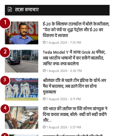
ताज़ा समाचार
ई-20 के खिलाफ टाउनहॉल में बोले केजरीवाल,
‘‘देश को पंपों पर शुद्ध पेट्रोल और ई-20 का
विकल्प दे सरकार
1 August 2026 - 7:35 PM
Tesla Model Y में आया Grok AI फीचर,
अब भारतीय भाषाओं में कर सकेंगे बातचीत,
जानिए क्या-क्या बदलेगा
1 August 2026 - 6:42 PM
श्रीलंका दौरे से पहले टीम इंडिया के वॉर्म-अप
मैच में बदलाव, अब इतने दिन का होगा
मुकाबला
1 August 2026 - 6:11 PM
वंदे भारत की तारीफ पर घिरे सोनम वांगचुक ने
दिया करारा जवाब, बोले- सही को सही कहेंगे
और…
1 August 2026 - 5:57 PM