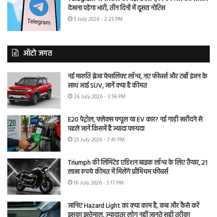
देखना पड़ेगा भारी, तीन दिनों में दूसरा नोटिस
5 July 2026 - 2:25 PM
ऑटो जगत
नई मारुति ब्रेजा फेसलिफ्ट लॉन्च, नए फीचर्स और टर्बो इंजन के
साथ आई SUV, जानें क्या है कीमत
26 July 2026 - 3:56 PM
E20 पेट्रोल, फ्लेक्स फ्यूल या EV कार? नई गाड़ी खरीदने से
पहले जानें किसमें है ज्यादा फायदा
23 July 2026 - 7:41 PM
Triumph की लिमिटेड एडिशन बाइक लॉन्च के लिए तैयार, 21
लाख रुपये कीमत में मिलेंगे प्रीमियम फीचर्स
16 July 2026 - 3:17 PM
जानिए Hazard Light का क्या काम है, कब और कैसे करें
इसका इस्तेमाल, ज्यादातर लोग नहीं जानते सही तरीका