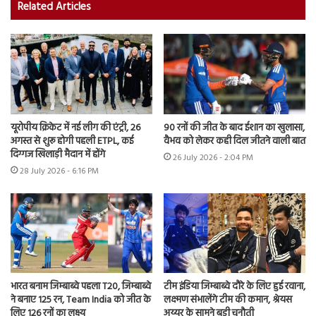
Related Articles
यूरोपीय क्रिकेट में नई लीग की एंट्री, 26
90 रनों की जीत के बाद ईशान का खुलासा,
अगस्त से शुरू होगी पहली ETPL, कई
वैभव को लेकर कही दिल जीतने वाली बात
दिग्गज खिलाड़ी मैदान में होंगे
26 July 2026 - 2:04 PM
28 July 2026 - 6:16 PM
भारत बनाम जिम्बाब्वे पहला T20, जिम्बाब्वे
टीम इंडिया जिम्बाब्वे दौरे के लिए हुई रवाना,
ने बनाए 125 रन, Team India को जीत के
लक्ष्मण संभालेंगे टीम की कमान, श्रेयस
लिए 126 रनों का लक्ष्य
अय्यर के सामने बड़ी चुनौती