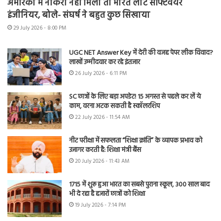
अमेरिका में नौकरी नहीं मिली तो भारत लौटे सॉफ्टवेयर
इंजीनियर, बोले- संघर्ष ने बहुत कुछ सिखाया
29 July 2026 - 8:00 PM
UGC NET Answer Key में देरी की वजह पेपर लीक विवाद?
लाखों उम्मीदवार कर रहे इंतजार
26 July 2026 - 6:11 PM
SC छात्रों के लिए बड़ा अपडेट! 15 अगस्त से पहले कर लें ये
काम, वरना अटक सकती है स्कॉलरशिप
22 July 2026 - 11:54 AM
नीट परीक्षा में सफलता “शिक्षा क्रांति” के व्यापक प्रभाव को
उजागर करती है: शिक्षा मंत्री बैंस
20 July 2026 - 11:43 AM
1715 में शुरू हुआ भारत का सबसे पुराना स्कूल, 300 साल बाद
भी दे रहा है हजारों छात्रों को शिक्षा
19 July 2026 - 7:14 PM