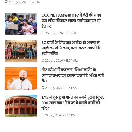
29 July 2026 - 8:00 PM
UGC NET Answer Key में देरी की वजह
पेपर लीक विवाद? लाखों उम्मीदवार कर रहे
इंतजार
26 July 2026 - 6:11 PM
SC छात्रों के लिए बड़ा अपडेट! 15 अगस्त से
पहले कर लें ये काम, वरना अटक सकती है
स्कॉलरशिप
22 July 2026 - 11:54 AM
नीट परीक्षा में सफलता “शिक्षा क्रांति” के
व्यापक प्रभाव को उजागर करती है: शिक्षा मंत्री
बैंस
20 July 2026 - 11:43 AM
1715 में शुरू हुआ भारत का सबसे पुराना स्कूल,
300 साल बाद भी दे रहा है हजारों छात्रों को
शिक्षा
19 July 2026 - 7:14 PM