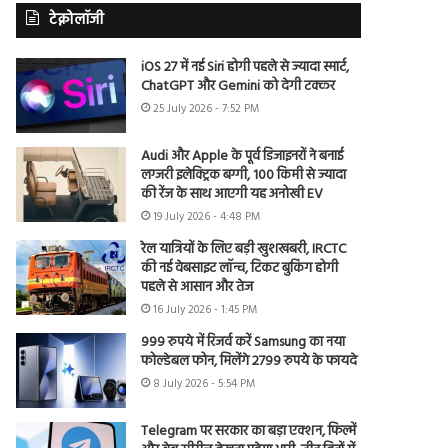
टेक्नोलॉजी
iOS 27 में नई Siri होगी पहले से ज्यादा स्मार्ट,
ChatGPT और Gemini को देगी टक्कर
25 July 2026 - 7:52 PM
Audi और Apple के पूर्व डिजाइनरों ने बनाई
लग्जरी इलेक्ट्रिक बग्गी, 100 किमी से ज्यादा
की रेंज के साथ आएगी यह अनोखी EV
19 July 2026 - 4:48 PM
रेल यात्रियों के लिए बड़ी खुशखबरी, IRCTC
की नई वेबसाइट लॉन्च, टिकट बुकिंग होगी
पहले से आसान और तेज
16 July 2026 - 1:45 PM
999 रुपये में रिजर्व करें Samsung का नया
फोल्डेबल फोन, मिलेंगे 2799 रुपये के फायदे
8 July 2026 - 5:54 PM
Telegram पर सरकार का बड़ा एक्शन, फिल्में