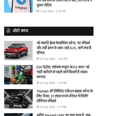
और वेब सीरीज देखना पड़ेगा भारी, तीन दिनों में
दूसरा नोटिस
5 July 2026 - 2:25 PM
ऑटो जगत
नई मारुति ब्रेजा फेसलिफ्ट लॉन्च, नए फीचर्स
और टर्बो इंजन के साथ आई SUV, जानें क्या है
कीमत
26 July 2026 - 3:56 PM
E20 पेट्रोल, फ्लेक्स फ्यूल या EV कार? नई
गाड़ी खरीदने से पहले जानें किसमें है ज्यादा
फायदा
23 July 2026 - 7:41 PM
Triumph की लिमिटेड एडिशन बाइक लॉन्च के
लिए तैयार, 21 लाख रुपये कीमत में मिलेंगे
प्रीमियम फीचर्स
16 July 2026 - 3:17 PM
जानिए Hazard Light का क्या काम है, कब