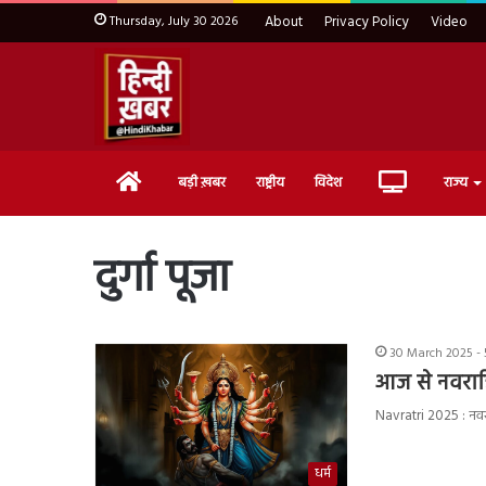
Thursday, July 30 2026
About
Privacy Policy
Video
Home
Live
बड़ी ख़बर
राष्ट्रीय
विदेश
राज्य
TV
दुर्गा पूजा
30 March 2025 - 
आज से नवरात्
Navratri 2025 : नवरात्
धर्म