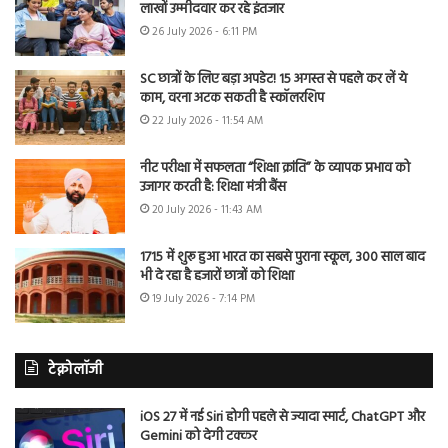
लाखों उम्मीदवार कर रहे इंतजार
26 July 2026 - 6:11 PM
SC छात्रों के लिए बड़ा अपडेट! 15 अगस्त से पहले कर लें ये
काम, वरना अटक सकती है स्कॉलरशिप
22 July 2026 - 11:54 AM
नीट परीक्षा में सफलता “शिक्षा क्रांति” के व्यापक प्रभाव को
उजागर करती है: शिक्षा मंत्री बैंस
20 July 2026 - 11:43 AM
1715 में शुरू हुआ भारत का सबसे पुराना स्कूल, 300 साल बाद
भी दे रहा है हजारों छात्रों को शिक्षा
19 July 2026 - 7:14 PM
टेक्नोलॉजी
iOS 27 में नई Siri होगी पहले से ज्यादा स्मार्ट, ChatGPT और
Gemini को देगी टक्कर