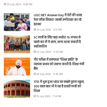
29 July 2026 - 8:00 PM
UGC NET Answer Key में देरी की वजह
पेपर लीक विवाद? लाखों उम्मीदवार कर रहे
इंतजार
26 July 2026 - 6:11 PM
SC छात्रों के लिए बड़ा अपडेट! 15 अगस्त से
पहले कर लें ये काम, वरना अटक सकती है
स्कॉलरशिप
22 July 2026 - 11:54 AM
नीट परीक्षा में सफलता “शिक्षा क्रांति” के
व्यापक प्रभाव को उजागर करती है: शिक्षा मंत्री
बैंस
20 July 2026 - 11:43 AM
1715 में शुरू हुआ भारत का सबसे पुराना स्कूल,
300 साल बाद भी दे रहा है हजारों छात्रों को
शिक्षा
19 July 2026 - 7:14 PM