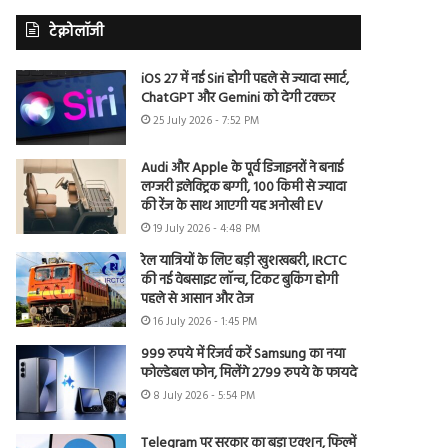
टेक्नोलॉजी
iOS 27 में नई Siri होगी पहले से ज्यादा स्मार्ट,
ChatGPT और Gemini को देगी टक्कर
25 July 2026 - 7:52 PM
Audi और Apple के पूर्व डिजाइनरों ने बनाई
लग्जरी इलेक्ट्रिक बग्गी, 100 किमी से ज्यादा
की रेंज के साथ आएगी यह अनोखी EV
19 July 2026 - 4:48 PM
रेल यात्रियों के लिए बड़ी खुशखबरी, IRCTC
की नई वेबसाइट लॉन्च, टिकट बुकिंग होगी
पहले से आसान और तेज
16 July 2026 - 1:45 PM
999 रुपये में रिजर्व करें Samsung का नया
फोल्डेबल फोन, मिलेंगे 2799 रुपये के फायदे
8 July 2026 - 5:54 PM
Telegram पर सरकार का बड़ा एक्शन, फिल्में