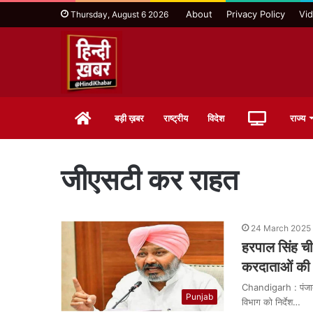
About
Privacy Policy
Vi
Thursday, August 6 2026
Home
Live
बड़ी ख़बर
राष्ट्रीय
विदेश
राज्य
TV
जीएसटी कर राहत
24 March 2025 
हरपाल सिंह ची
करदाताओं की अ
Chandigarh : पंजाब
Punjab
विभाग को निर्देश…