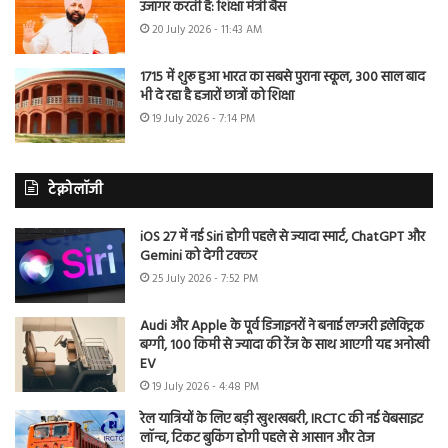
उजागर करती है: शिक्षा मंत्री बैंस
20 July 2026 - 11:43 AM
1715 में शुरू हुआ भारत का सबसे पुराना स्कूल, 300 साल बाद
भी दे रहा है हजारों छात्रों को शिक्षा
19 July 2026 - 7:14 PM
टेक्नोलॉजी
iOS 27 में नई Siri होगी पहले से ज्यादा स्मार्ट, ChatGPT और
Gemini को देगी टक्कर
25 July 2026 - 7:52 PM
Audi और Apple के पूर्व डिजाइनरों ने बनाई लग्जरी इलेक्ट्रिक
बग्गी, 100 किमी से ज्यादा की रेंज के साथ आएगी यह अनोखी
EV
19 July 2026 - 4:48 PM
रेल यात्रियों के लिए बड़ी खुशखबरी, IRCTC की नई वेबसाइट
लॉन्च, टिकट बुकिंग होगी पहले से आसान और तेज