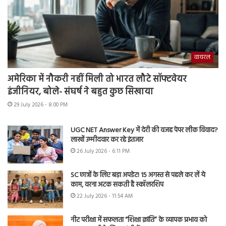
वायरल
अमेरिका में नौकरी नहीं मिली तो भारत लौटे सॉफ्टवेयर
इंजीनियर, बोले- संघर्ष ने बहुत कुछ सिखाया
29 July 2026 - 8:00 PM
UGC NET Answer Key में देरी की वजह पेपर लीक विवाद?
लाखों उम्मीदवार कर रहे इंतजार
26 July 2026 - 6:11 PM
SC छात्रों के लिए बड़ा अपडेट! 15 अगस्त से पहले कर लें ये
काम, वरना अटक सकती है स्कॉलरशिप
22 July 2026 - 11:54 AM
नीट परीक्षा में सफलता “शिक्षा क्रांति” के व्यापक प्रभाव को