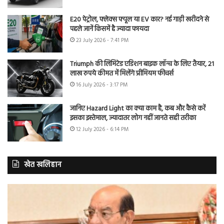
E20 पेट्रोल, फ्लेक्स फ्यूल या EV कार? नई गाड़ी खरीदने से
पहले जानें किसमें है ज्यादा फायदा
23 July 2026 - 7:41 PM
Triumph की लिमिटेड एडिशन बाइक लॉन्च के लिए तैयार, 21
लाख रुपये कीमत में मिलेंगे प्रीमियम फीचर्स
16 July 2026 - 3:17 PM
जानिए Hazard Light का क्या काम है, कब और कैसे करें
इसका इस्तेमाल, ज्यादातर लोग नहीं जानते सही तरीका
12 July 2026 - 6:14 PM
खेत खलिहान