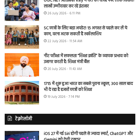
UGC NET Answer Key में देरी की वजह पेपर लीक विवाद?
लाखों उम्मीदवार कर रहे इंतजार
26 July 2026 - 6:11 PM
SC छात्रों के लिए बड़ा अपडेट! 15 अगस्त से पहले कर लें ये
काम, वरना अटक सकती है स्कॉलरशिप
22 July 2026 - 11:54 AM
नीट परीक्षा में सफलता “शिक्षा क्रांति” के व्यापक प्रभाव को
उजागर करती है: शिक्षा मंत्री बैंस
20 July 2026 - 11:43 AM
1715 में शुरू हुआ भारत का सबसे पुराना स्कूल, 300 साल बाद
भी दे रहा है हजारों छात्रों को शिक्षा
19 July 2026 - 7:14 PM
टेक्नोलॉजी
iOS 27 में नई Siri होगी पहले से ज्यादा स्मार्ट, ChatGPT और
Gemini को देगी टक्कर