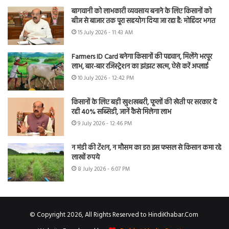
बागवानी को लाभकारी व्यवसाय बनाने के लिए किसानों को
बीज से बाजार तक पूरा सहयोग दिया जा रहा है: मोहिंदर भगत
15 July 2026 - 11:43 AM
Farmers ID Card बनेगा किसानों की पहचान, मिलेंगे भरपूर
लाभ, बार-बार रजिस्ट्रेशन का झंझट खत्म, ऐसे करें अप्लाई
10 July 2026 - 12:42 PM
किसानों के लिए बड़ी खुशखबरी, फूलों की खेती पर सरकार दे
रही 40% सब्सिडी, जानें कैसे मिलेगा लाभ
9 July 2026 - 12:46 PM
न मंडी की टेंशन, न मौसम का डर! इस फसल से किसान कमा रहे
लाखों रुपये
8 July 2026 - 6:07 PM
© Copyright 2026, All Rights Reserved to HindiKhabar.Com