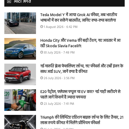
ऑटो जगत
Tesla Model Y में आया Grok AI फीचर, अब भारतीय
भाषाओं में कर सकेंगे बातचीत, जानिए क्या-क्या बदलेगा
1 August 2026 - 6:42 PM
Honda City और Verna की बढ़ी टेंशन, नए अवतार में आ
रही Skoda Slavia Facelift
30 July 2026 - 7:48 PM
नई मारुति ब्रेजा फेसलिफ्ट लॉन्च, नए फीचर्स और टर्बो इंजन के
साथ आई SUV, जानें क्या है कीमत
26 July 2026 - 3:56 PM
E20 पेट्रोल, फ्लेक्स फ्यूल या EV कार? नई गाड़ी खरीदने से
पहले जानें किसमें है ज्यादा फायदा
23 July 2026 - 7:41 PM
Triumph की लिमिटेड एडिशन बाइक लॉन्च के लिए तैयार, 21
लाख रुपये कीमत में मिलेंगे प्रीमियम फीचर्स