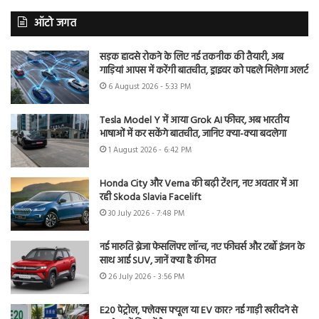
ऑटो जगत
सड़क हादसे रोकने के लिए नई तकनीक की तैयारी, अब
गाड़ियां आपस में करेंगी बातचीत, ड्राइवर को पहले मिलेगा अलर्ट
6 August 2026 - 5:33 PM
Tesla Model Y में आया Grok AI फीचर, अब भारतीय
भाषाओं में कर सकेंगे बातचीत, जानिए क्या-क्या बदलेगा
1 August 2026 - 6:42 PM
Honda City और Verna की बढ़ी टेंशन, नए अवतार में आ
रही Skoda Slavia Facelift
30 July 2026 - 7:48 PM
नई मारुति ब्रेजा फेसलिफ्ट लॉन्च, नए फीचर्स और टर्बो इंजन के
साथ आई SUV, जानें क्या है कीमत
26 July 2026 - 3:56 PM
E20 पेट्रोल, फ्लेक्स फ्यूल या EV कार? नई गाड़ी खरीदने से