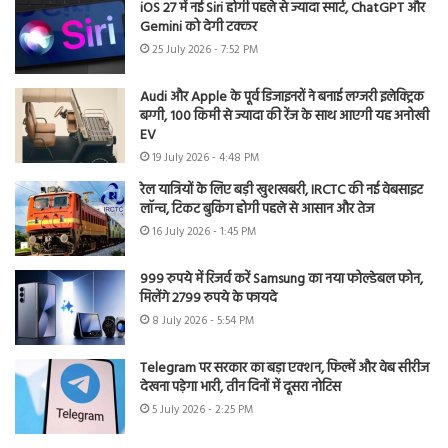
iOS 27 में नई Siri होगी पहले से ज्यादा स्मार्ट, ChatGPT और
Gemini को देगी टक्कर
25 July 2026 - 7:52 PM
Audi और Apple के पूर्व डिजाइनरों ने बनाई लग्जरी इलेक्ट्रिक
बग्गी, 100 किमी से ज्यादा की रेंज के साथ आएगी यह अनोखी
EV
19 July 2026 - 4:48 PM
रेल यात्रियों के लिए बड़ी खुशखबरी, IRCTC की नई वेबसाइट
लॉन्च, टिकट बुकिंग होगी पहले से आसान और तेज
16 July 2026 - 1:45 PM
999 रुपये में रिजर्व करें Samsung का नया फोल्डेबल फोन,
मिलेंगे 2799 रुपये के फायदे
8 July 2026 - 5:54 PM
Telegram पर सरकार का बड़ा एक्शन, फिल्में और वेब सीरीज
देखना पड़ेगा भारी, तीन दिनों में दूसरा नोटिस
5 July 2026 - 2:25 PM