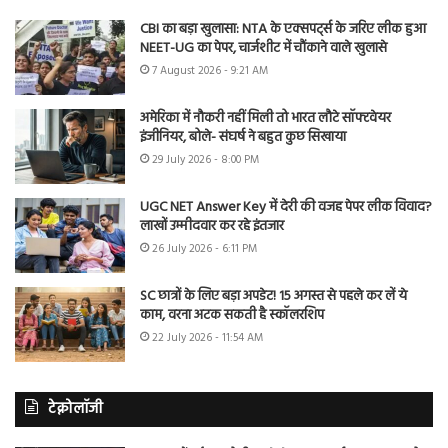
CBI का बड़ा खुलासा: NTA के एक्सपर्ट्स के जरिए लीक हुआ
NEET-UG का पेपर, चार्जशीट में चौंकाने वाले खुलासे
7 August 2026 - 9:21 AM
अमेरिका में नौकरी नहीं मिली तो भारत लौटे सॉफ्टवेयर
इंजीनियर, बोले- संघर्ष ने बहुत कुछ सिखाया
29 July 2026 - 8:00 PM
UGC NET Answer Key में देरी की वजह पेपर लीक विवाद?
लाखों उम्मीदवार कर रहे इंतजार
26 July 2026 - 6:11 PM
SC छात्रों के लिए बड़ा अपडेट! 15 अगस्त से पहले कर लें ये
काम, वरना अटक सकती है स्कॉलरशिप
22 July 2026 - 11:54 AM
टेक्नोलॉजी