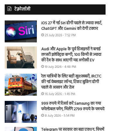
टेक्नोलॉजी
iOS 27 में नई Siri होगी पहले से ज्यादा स्मार्ट,
ChatGPT और Gemini को देगी टक्कर
25 July 2026 - 7:52 PM
Audi और Apple के पूर्व डिजाइनरों ने बनाई
लग्जरी इलेक्ट्रिक बग्गी, 100 किमी से ज्यादा
की रेंज के साथ आएगी यह अनोखी EV
19 July 2026 - 4:48 PM
रेल यात्रियों के लिए बड़ी खुशखबरी, IRCTC
की नई वेबसाइट लॉन्च, टिकट बुकिंग होगी
पहले से आसान और तेज
16 July 2026 - 1:45 PM
999 रुपये में रिजर्व करें Samsung का नया
फोल्डेबल फोन, मिलेंगे 2799 रुपये के फायदे
8 July 2026 - 5:54 PM
Telegram पर सरकार का बड़ा एक्शन, फिल्में