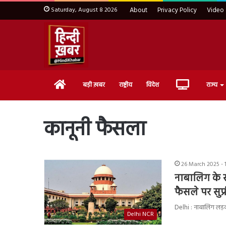
Saturday, August 8 2026
About
Privacy Policy
Video
Home
Live
बड़ी ख़बर
राष्ट्रीय
विदेश
राज्य
TV
कानूनी फैसला
26 March 2025 - 
नाबालिग के स
फैसले पर सुप्
Delhi : नाबालिग लड़क
Delhi NCR