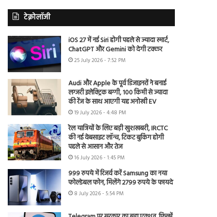
टेक्नोलॉजी
iOS 27 में नई Siri होगी पहले से ज्यादा स्मार्ट,
ChatGPT और Gemini को देगी टक्कर
25 July 2026 - 7:52 PM
Audi और Apple के पूर्व डिजाइनरों ने बनाई
लग्जरी इलेक्ट्रिक बग्गी, 100 किमी से ज्यादा
की रेंज के साथ आएगी यह अनोखी EV
19 July 2026 - 4:48 PM
रेल यात्रियों के लिए बड़ी खुशखबरी, IRCTC
की नई वेबसाइट लॉन्च, टिकट बुकिंग होगी
पहले से आसान और तेज
16 July 2026 - 1:45 PM
999 रुपये में रिजर्व करें Samsung का नया
फोल्डेबल फोन, मिलेंगे 2799 रुपये के फायदे
8 July 2026 - 5:54 PM
Telegram पर सरकार का बड़ा एक्शन, फिल्में