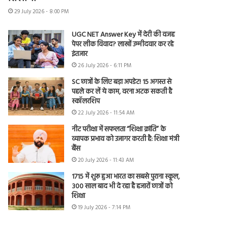
29 July 2026 - 8:00 PM
UGC NET Answer Key में देरी की वजह
पेपर लीक विवाद? लाखों उम्मीदवार कर रहे
इंतजार
26 July 2026 - 6:11 PM
SC छात्रों के लिए बड़ा अपडेट! 15 अगस्त से
पहले कर लें ये काम, वरना अटक सकती है
स्कॉलरशिप
22 July 2026 - 11:54 AM
नीट परीक्षा में सफलता “शिक्षा क्रांति” के
व्यापक प्रभाव को उजागर करती है: शिक्षा मंत्री
बैंस
20 July 2026 - 11:43 AM
1715 में शुरू हुआ भारत का सबसे पुराना स्कूल,
300 साल बाद भी दे रहा है हजारों छात्रों को
शिक्षा
19 July 2026 - 7:14 PM