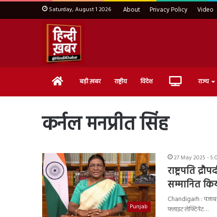
Saturday, August 1 2026
About
Privacy Policy
Video
Home
Live
बड़ी ख़बर
राष्ट्रीय
विदेश
राज्य
TV
कर्नल मनप्रीत सिंह
27 May 2025 - 5
राष्ट्रपति द्रौ
सम्मानित कि
Chandigarh : पंजाब के 
Punjab
फ्लाइट लेफ्टिनेंट…