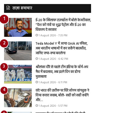
ताज़ा समाचार
ई-20 के खिलाफ टाउनहॉल में बोले केजरीवाल,
‘‘देश को पंपों पर शुद्ध पेट्रोल और ई-20 का
विकल्प दे सरकार
1 August 2026 - 7:35 PM
Tesla Model Y में आया Grok AI फीचर,
अब भारतीय भाषाओं में कर सकेंगे बातचीत,
जानिए क्या-क्या बदलेगा
1 August 2026 - 6:42 PM
श्रीलंका दौरे से पहले टीम इंडिया के वॉर्म-अप
मैच में बदलाव, अब इतने दिन का होगा
मुकाबला
1 August 2026 - 6:11 PM
वंदे भारत की तारीफ पर घिरे सोनम वांगचुक ने
दिया करारा जवाब, बोले- सही को सही कहेंगे
और…
1 August 2026 - 5:57 PM