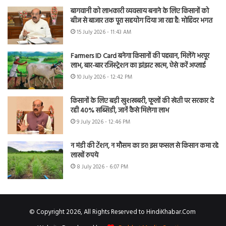
बागवानी को लाभकारी व्यवसाय बनाने के लिए किसानों को
बीज से बाजार तक पूरा सहयोग दिया जा रहा है: मोहिंदर भगत
15 July 2026 - 11:43 AM
Farmers ID Card बनेगा किसानों की पहचान, मिलेंगे भरपूर
लाभ, बार-बार रजिस्ट्रेशन का झंझट खत्म, ऐसे करें अप्लाई
10 July 2026 - 12:42 PM
किसानों के लिए बड़ी खुशखबरी, फूलों की खेती पर सरकार दे
रही 40% सब्सिडी, जानें कैसे मिलेगा लाभ
9 July 2026 - 12:46 PM
न मंडी की टेंशन, न मौसम का डर! इस फसल से किसान कमा रहे
लाखों रुपये
8 July 2026 - 6:07 PM
© Copyright 2026, All Rights Reserved to HindiKhabar.Com