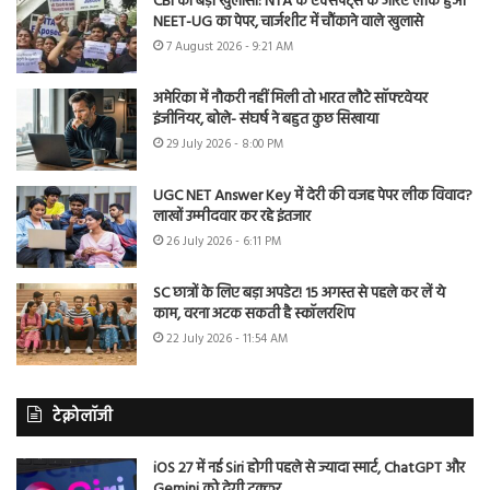
CBI का बड़ा खुलासा: NTA के एक्सपर्ट्स के जरिए लीक हुआ
NEET-UG का पेपर, चार्जशीट में चौंकाने वाले खुलासे
7 August 2026 - 9:21 AM
अमेरिका में नौकरी नहीं मिली तो भारत लौटे सॉफ्टवेयर
इंजीनियर, बोले- संघर्ष ने बहुत कुछ सिखाया
29 July 2026 - 8:00 PM
UGC NET Answer Key में देरी की वजह पेपर लीक विवाद?
लाखों उम्मीदवार कर रहे इंतजार
26 July 2026 - 6:11 PM
SC छात्रों के लिए बड़ा अपडेट! 15 अगस्त से पहले कर लें ये
काम, वरना अटक सकती है स्कॉलरशिप
22 July 2026 - 11:54 AM
टेक्नोलॉजी
iOS 27 में नई Siri होगी पहले से ज्यादा स्मार्ट, ChatGPT और
Gemini को देगी टक्कर