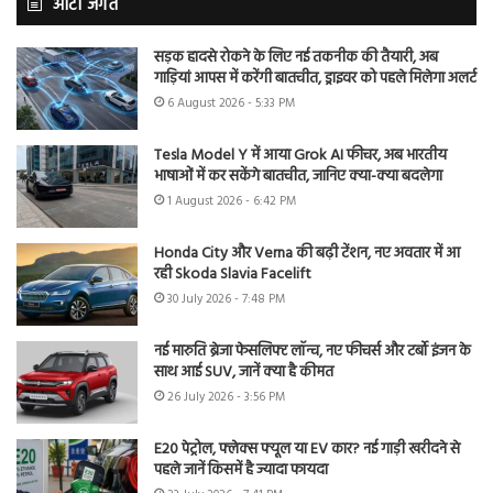
ऑटो जगत
सड़क हादसे रोकने के लिए नई तकनीक की तैयारी, अब
गाड़ियां आपस में करेंगी बातचीत, ड्राइवर को पहले मिलेगा अलर्ट
6 August 2026 - 5:33 PM
Tesla Model Y में आया Grok AI फीचर, अब भारतीय
भाषाओं में कर सकेंगे बातचीत, जानिए क्या-क्या बदलेगा
1 August 2026 - 6:42 PM
Honda City और Verna की बढ़ी टेंशन, नए अवतार में आ
रही Skoda Slavia Facelift
30 July 2026 - 7:48 PM
नई मारुति ब्रेजा फेसलिफ्ट लॉन्च, नए फीचर्स और टर्बो इंजन के
साथ आई SUV, जानें क्या है कीमत
26 July 2026 - 3:56 PM
E20 पेट्रोल, फ्लेक्स फ्यूल या EV कार? नई गाड़ी खरीदने से
पहले जानें किसमें है ज्यादा फायदा