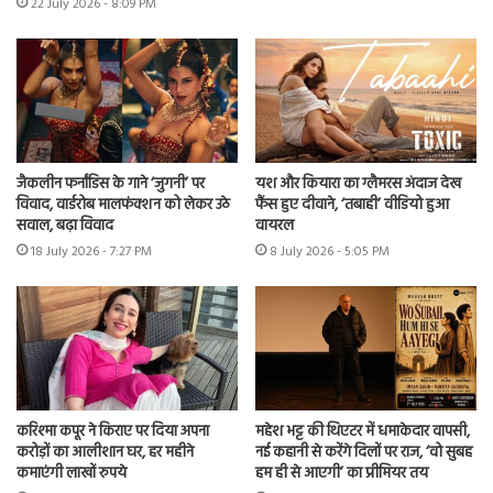
22 July 2026 - 8:09 PM
जैकलीन फर्नांडिस के गाने ‘जुगनी’ पर
यश और कियारा का ग्लैमरस अंदाज देख
विवाद, वार्डरोब मालफंक्शन को लेकर उठे
फैंस हुए दीवाने, ‘तबाही’ वीडियो हुआ
सवाल, बढ़ा विवाद
वायरल
18 July 2026 - 7:27 PM
8 July 2026 - 5:05 PM
करिश्मा कपूर ने किराए पर दिया अपना
महेश भट्ट की थिएटर में धमाकेदार वापसी,
करोड़ों का आलीशान घर, हर महीने
नई कहानी से करेंगे दिलों पर राज, ‘वो सुबह
कमाएंगी लाखों रुपये
हम ही से आएगी’ का प्रीमियर तय