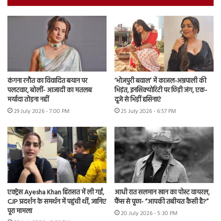
कंगना रनौत का विवादित बयान पर
‘भोजपुरी बवाल’ में काजल-अम्रपाली की
पलटवार, बोलीं- आजादी का मतलब
भिड़ंत, इनसिक्योरिटी पर छिड़ी जंग, एक-
मर्यादा तोड़ना नहीं
दूजे से भिड़ीं हसिनाएं
29 July 2026 - 7:00 PM
25 July 2026 - 6:57 PM
एक्ट्रेस Ayesha Khan हिरासत में ली गईं,
आधी रात सलमान खान का पोस्ट वायरल,
CJP प्रदर्शन के समर्थन में पहुंची थीं, जानिए
फैंस से पूछा- “आपकी तबीयत कैसी है?”
पूरा मामला
20 July 2026 - 5:30 PM