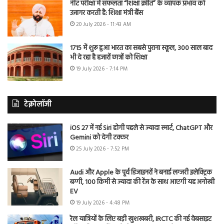
नीट परीक्षा में सफलता “शिक्षा क्रांति” के व्यापक प्रभाव को
उजागर करती है: शिक्षा मंत्री बैंस
20 July 2026 - 11:43 AM
1715 में शुरू हुआ भारत का सबसे पुराना स्कूल, 300 साल बाद
भी दे रहा है हजारों छात्रों को शिक्षा
19 July 2026 - 7:14 PM
टेक्नोलॉजी
iOS 27 में नई Siri होगी पहले से ज्यादा स्मार्ट, ChatGPT और
Gemini को देगी टक्कर
25 July 2026 - 7:52 PM
Audi और Apple के पूर्व डिजाइनरों ने बनाई लग्जरी इलेक्ट्रिक
बग्गी, 100 किमी से ज्यादा की रेंज के साथ आएगी यह अनोखी
EV
19 July 2026 - 4:48 PM
रेल यात्रियों के लिए बड़ी खुशखबरी, IRCTC की नई वेबसाइट