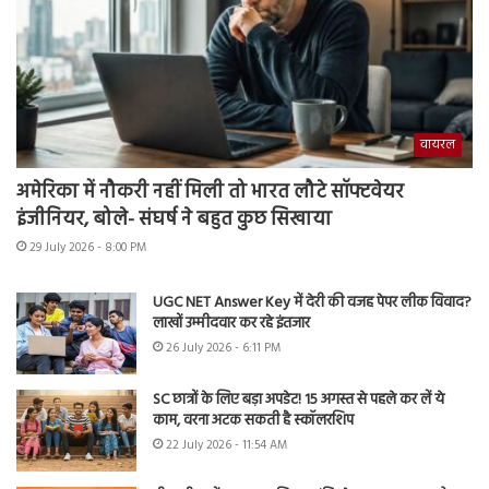
वायरल
अमेरिका में नौकरी नहीं मिली तो भारत लौटे सॉफ्टवेयर
इंजीनियर, बोले- संघर्ष ने बहुत कुछ सिखाया
29 July 2026 - 8:00 PM
UGC NET Answer Key में देरी की वजह पेपर लीक विवाद?
लाखों उम्मीदवार कर रहे इंतजार
26 July 2026 - 6:11 PM
SC छात्रों के लिए बड़ा अपडेट! 15 अगस्त से पहले कर लें ये
काम, वरना अटक सकती है स्कॉलरशिप
22 July 2026 - 11:54 AM