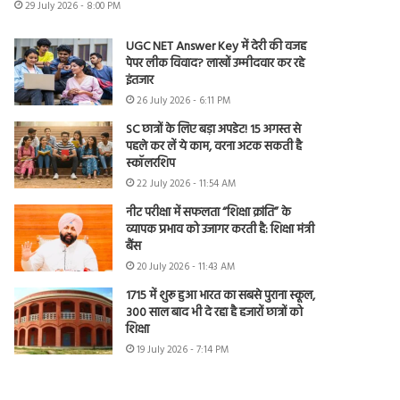
29 July 2026 - 8:00 PM
UGC NET Answer Key में देरी की वजह
पेपर लीक विवाद? लाखों उम्मीदवार कर रहे
इंतजार
26 July 2026 - 6:11 PM
SC छात्रों के लिए बड़ा अपडेट! 15 अगस्त से
पहले कर लें ये काम, वरना अटक सकती है
स्कॉलरशिप
22 July 2026 - 11:54 AM
नीट परीक्षा में सफलता “शिक्षा क्रांति” के
व्यापक प्रभाव को उजागर करती है: शिक्षा मंत्री
बैंस
20 July 2026 - 11:43 AM
1715 में शुरू हुआ भारत का सबसे पुराना स्कूल,
300 साल बाद भी दे रहा है हजारों छात्रों को
शिक्षा
19 July 2026 - 7:14 PM