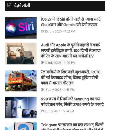
टेक्नोलॉजी
iOS 27 में नई Siri होगी पहले से ज्यादा स्मार्ट,
ChatGPT और Gemini को देगी टक्कर
25 July 2026 - 7:52 PM
Audi और Apple के पूर्व डिजाइनरों ने बनाई
लग्जरी इलेक्ट्रिक बग्गी, 100 किमी से ज्यादा
की रेंज के साथ आएगी यह अनोखी EV
19 July 2026 - 4:48 PM
रेल यात्रियों के लिए बड़ी खुशखबरी, IRCTC
की नई वेबसाइट लॉन्च, टिकट बुकिंग होगी
पहले से आसान और तेज
16 July 2026 - 1:45 PM
999 रुपये में रिजर्व करें Samsung का नया
फोल्डेबल फोन, मिलेंगे 2799 रुपये के फायदे
8 July 2026 - 5:54 PM
Telegram पर सरकार का बड़ा एक्शन, फिल्में