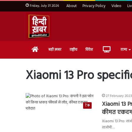
Friday, July 31 2026
About
Privacy Policy
Video
Li
Home
Live
बड़ी ख़बर
राष्ट्रीय
विदेश
राज्य
TV
Xiaomi 13 Pro specifi
27 February 2023
Xiaomi 13 Pr
टेक
कीमत एकदम 
Xiaomi 13 Pro: शाओमी
शाओमी…