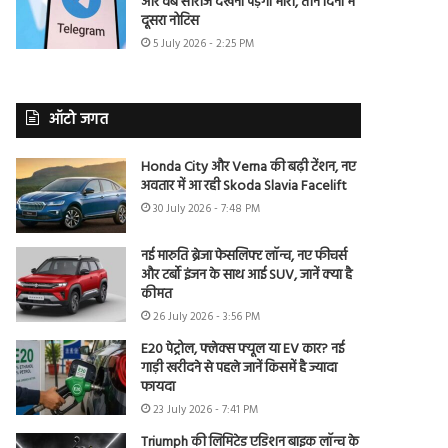
और वेब सीरीज देखना पड़ेगा भारी, तीन दिनों में
दूसरा नोटिस
5 July 2026 - 2:25 PM
ऑटो जगत
Honda City और Verna की बढ़ी टेंशन, नए
अवतार में आ रही Skoda Slavia Facelift
30 July 2026 - 7:48 PM
नई मारुति ब्रेजा फेसलिफ्ट लॉन्च, नए फीचर्स
और टर्बो इंजन के साथ आई SUV, जानें क्या है
कीमत
26 July 2026 - 3:56 PM
E20 पेट्रोल, फ्लेक्स फ्यूल या EV कार? नई
गाड़ी खरीदने से पहले जानें किसमें है ज्यादा
फायदा
23 July 2026 - 7:41 PM
Triumph की लिमिटेड एडिशन बाइक लॉन्च के