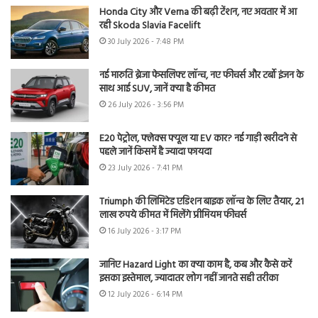
Honda City और Verna की बढ़ी टेंशन, नए अवतार में आ
रही Skoda Slavia Facelift
30 July 2026 - 7:48 PM
नई मारुति ब्रेजा फेसलिफ्ट लॉन्च, नए फीचर्स और टर्बो इंजन के
साथ आई SUV, जानें क्या है कीमत
26 July 2026 - 3:56 PM
E20 पेट्रोल, फ्लेक्स फ्यूल या EV कार? नई गाड़ी खरीदने से
पहले जानें किसमें है ज्यादा फायदा
23 July 2026 - 7:41 PM
Triumph की लिमिटेड एडिशन बाइक लॉन्च के लिए तैयार, 21
लाख रुपये कीमत में मिलेंगे प्रीमियम फीचर्स
16 July 2026 - 3:17 PM
जानिए Hazard Light का क्या काम है, कब और कैसे करें
इसका इस्तेमाल, ज्यादातर लोग नहीं जानते सही तरीका
12 July 2026 - 6:14 PM