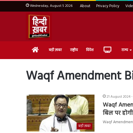
Wednesday, August 5 2026
About
Privacy Policy
Vid
Home
Live
बड़ी ख़बर
राष्ट्रीय
विदेश
राज्य
TV
Waqf Amendment Bil
21 August 2024 -
Waqf Amend
बिल पर होगी 
Waqf Amendment Bill
बड़ी ख़बर