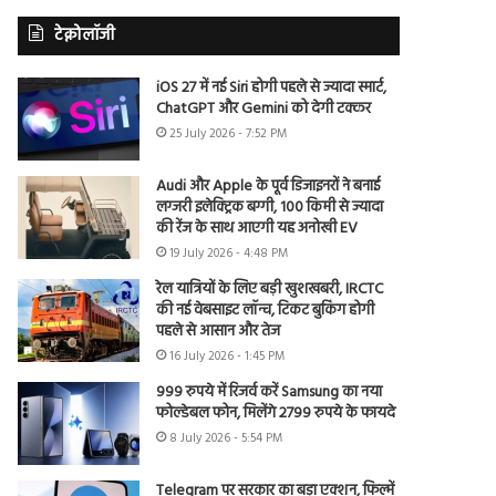
टेक्नोलॉजी
iOS 27 में नई Siri होगी पहले से ज्यादा स्मार्ट,
ChatGPT और Gemini को देगी टक्कर
25 July 2026 - 7:52 PM
Audi और Apple के पूर्व डिजाइनरों ने बनाई
लग्जरी इलेक्ट्रिक बग्गी, 100 किमी से ज्यादा
की रेंज के साथ आएगी यह अनोखी EV
19 July 2026 - 4:48 PM
रेल यात्रियों के लिए बड़ी खुशखबरी, IRCTC
की नई वेबसाइट लॉन्च, टिकट बुकिंग होगी
पहले से आसान और तेज
16 July 2026 - 1:45 PM
999 रुपये में रिजर्व करें Samsung का नया
फोल्डेबल फोन, मिलेंगे 2799 रुपये के फायदे
8 July 2026 - 5:54 PM
Telegram पर सरकार का बड़ा एक्शन, फिल्में