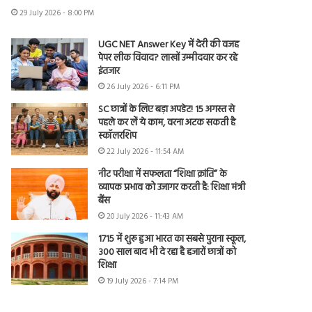
29 July 2026 - 8:00 PM
UGC NET Answer Key में देरी की वजह
पेपर लीक विवाद? लाखों उम्मीदवार कर रहे
इंतजार
26 July 2026 - 6:11 PM
SC छात्रों के लिए बड़ा अपडेट! 15 अगस्त से
पहले कर लें ये काम, वरना अटक सकती है
स्कॉलरशिप
22 July 2026 - 11:54 AM
नीट परीक्षा में सफलता “शिक्षा क्रांति” के
व्यापक प्रभाव को उजागर करती है: शिक्षा मंत्री
बैंस
20 July 2026 - 11:43 AM
1715 में शुरू हुआ भारत का सबसे पुराना स्कूल,
300 साल बाद भी दे रहा है हजारों छात्रों को
शिक्षा
19 July 2026 - 7:14 PM