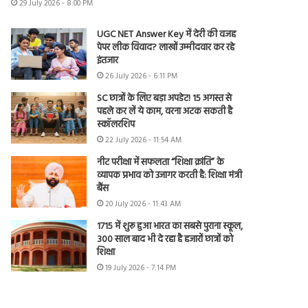
29 July 2026 - 8:00 PM
UGC NET Answer Key में देरी की वजह
पेपर लीक विवाद? लाखों उम्मीदवार कर रहे
इंतजार
26 July 2026 - 6:11 PM
SC छात्रों के लिए बड़ा अपडेट! 15 अगस्त से
पहले कर लें ये काम, वरना अटक सकती है
स्कॉलरशिप
22 July 2026 - 11:54 AM
नीट परीक्षा में सफलता “शिक्षा क्रांति” के
व्यापक प्रभाव को उजागर करती है: शिक्षा मंत्री
बैंस
20 July 2026 - 11:43 AM
1715 में शुरू हुआ भारत का सबसे पुराना स्कूल,
300 साल बाद भी दे रहा है हजारों छात्रों को
शिक्षा
19 July 2026 - 7:14 PM