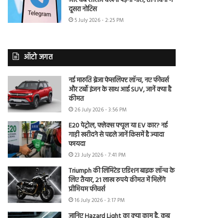
और वेब सीरीज देखना पड़ेगा भारी, तीन दिनों में
दूसरा नोटिस
5 July 2026 - 2:25 PM
ऑटो जगत
नई मारुति ब्रेजा फेसलिफ्ट लॉन्च, नए फीचर्स
और टर्बो इंजन के साथ आई SUV, जानें क्या है
कीमत
26 July 2026 - 3:56 PM
E20 पेट्रोल, फ्लेक्स फ्यूल या EV कार? नई
गाड़ी खरीदने से पहले जानें किसमें है ज्यादा
फायदा
23 July 2026 - 7:41 PM
Triumph की लिमिटेड एडिशन बाइक लॉन्च के
लिए तैयार, 21 लाख रुपये कीमत में मिलेंगे
प्रीमियम फीचर्स
16 July 2026 - 3:17 PM
जानिए Hazard Light का क्या काम है, कब