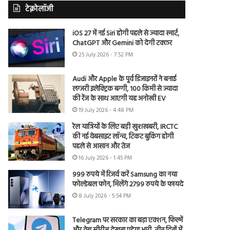
टेक्नोलॉजी
iOS 27 में नई Siri होगी पहले से ज्यादा स्मार्ट,
ChatGPT और Gemini को देगी टक्कर
25 July 2026 - 7:52 PM
Audi और Apple के पूर्व डिजाइनरों ने बनाई
लग्जरी इलेक्ट्रिक बग्गी, 100 किमी से ज्यादा
की रेंज के साथ आएगी यह अनोखी EV
19 July 2026 - 4:48 PM
रेल यात्रियों के लिए बड़ी खुशखबरी, IRCTC
की नई वेबसाइट लॉन्च, टिकट बुकिंग होगी
पहले से आसान और तेज
16 July 2026 - 1:45 PM
999 रुपये में रिजर्व करें Samsung का नया
फोल्डेबल फोन, मिलेंगे 2799 रुपये के फायदे
8 July 2026 - 5:54 PM
Telegram पर सरकार का बड़ा एक्शन, फिल्में