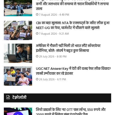
कमी और जलभराव की समस्या से नाराज विद्यार्थियों ने लगाया
ताला
7 August 2026 - 4:49 PM
CBI का बड़ा खुलासा: NTA के एक्सपर्ट्स के जरिए लीक हुआ
NEET-UG का पेपर, चार्जशीट में चौंकाने वाले खुलासे
7 August 2026 - 9:21 AM
अमेरिका में नौकरी नहीं मिली तो भारत लौटे सॉफ्टवेयर
इंजीनियर, बोले- संघर्ष ने बहुत कुछ सिखाया
29 July 2026 - 8:00 PM
UGC NET Answer Key में देरी की वजह पेपर लीक विवाद?
लाखों उम्मीदवार कर रहे इंतजार
26 July 2026 - 6:11 PM
टेक्नोलॉजी
जियो ग्राहकों के लिए नए OTT पास लॉन्च, 550 रुपये और
2000 रुपये में मिलेगा लंबा एंटरटेनमेंट पैक