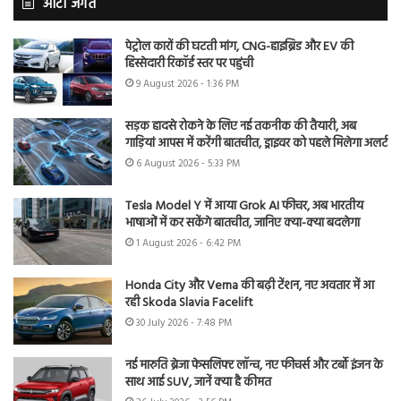
ऑटो जगत
पेट्रोल कारों की घटती मांग, CNG-हाइब्रिड और EV की
हिस्सेदारी रिकॉर्ड स्तर पर पहुंची
9 August 2026 - 1:36 PM
सड़क हादसे रोकने के लिए नई तकनीक की तैयारी, अब
गाड़ियां आपस में करेंगी बातचीत, ड्राइवर को पहले मिलेगा अलर्ट
6 August 2026 - 5:33 PM
Tesla Model Y में आया Grok AI फीचर, अब भारतीय
भाषाओं में कर सकेंगे बातचीत, जानिए क्या-क्या बदलेगा
1 August 2026 - 6:42 PM
Honda City और Verna की बढ़ी टेंशन, नए अवतार में आ
रही Skoda Slavia Facelift
30 July 2026 - 7:48 PM
नई मारुति ब्रेजा फेसलिफ्ट लॉन्च, नए फीचर्स और टर्बो इंजन के
साथ आई SUV, जानें क्या है कीमत