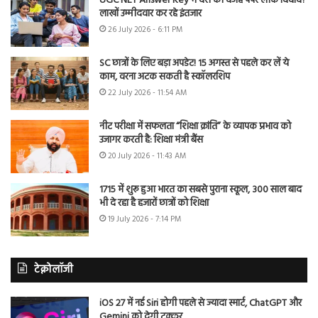
UGC NET Answer Key में देरी की वजह पेपर लीक विवाद?
लाखों उम्मीदवार कर रहे इंतजार
26 July 2026 - 6:11 PM
SC छात्रों के लिए बड़ा अपडेट! 15 अगस्त से पहले कर लें ये
काम, वरना अटक सकती है स्कॉलरशिप
22 July 2026 - 11:54 AM
नीट परीक्षा में सफलता “शिक्षा क्रांति” के व्यापक प्रभाव को
उजागर करती है: शिक्षा मंत्री बैंस
20 July 2026 - 11:43 AM
1715 में शुरू हुआ भारत का सबसे पुराना स्कूल, 300 साल बाद
भी दे रहा है हजारों छात्रों को शिक्षा
19 July 2026 - 7:14 PM
टेक्नोलॉजी
iOS 27 में नई Siri होगी पहले से ज्यादा स्मार्ट, ChatGPT और
Gemini को देगी टक्कर