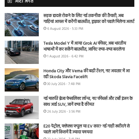
ऑटो जगत
सड़क हादसे रोकने के लिए नई तकनीक की तैयारी, अब
गाड़ियां आपस में करेंगी बातचीत, ड्राइवर को पहले मिलेगा अलर्ट
6 August 2026 - 5:33 PM
Tesla Model Y में आया Grok AI फीचर, अब भारतीय
भाषाओं में कर सकेंगे बातचीत, जानिए क्या-क्या बदलेगा
1 August 2026 - 6:42 PM
Honda City और Verna की बढ़ी टेंशन, नए अवतार में आ
रही Skoda Slavia Facelift
30 July 2026 - 7:48 PM
नई मारुति ब्रेजा फेसलिफ्ट लॉन्च, नए फीचर्स और टर्बो इंजन के
साथ आई SUV, जानें क्या है कीमत
26 July 2026 - 3:56 PM
E20 पेट्रोल, फ्लेक्स फ्यूल या EV कार? नई गाड़ी खरीदने से
पहले जानें किसमें है ज्यादा फायदा