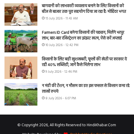
बागवानी को लाभकारी व्यवसाय बनाने के लिए किसानों को
बीज से बाजार तक पूरा सहयोग दिया जा रहा है: मोहिंदर भगत
15 July 2026 - 11:43 AM
Farmers ID Card बनेगा किसानों की पहचान, मिलेंगे भरपूर
लाभ, बार-बार रजिस्ट्रेशन का झंझट खत्म, ऐसे करें अप्लाई
10 July 2026 - 12:42 PM
किसानों के लिए बड़ी खुशखबरी, फूलों की खेती पर सरकार दे
रही 40% सब्सिडी, जानें कैसे मिलेगा लाभ
9 July 2026 - 12:46 PM
न मंडी की टेंशन, न मौसम का डर! इस फसल से किसान कमा रहे
लाखों रुपये
8 July 2026 - 6:07 PM
© Copyright 2026, All Rights Reserved to HindiKhabar.Com