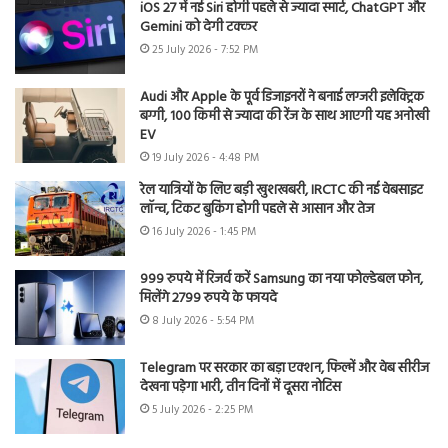
iOS 27 में नई Siri होगी पहले से ज्यादा स्मार्ट, ChatGPT और
Gemini को देगी टक्कर
25 July 2026 - 7:52 PM
Audi और Apple के पूर्व डिजाइनरों ने बनाई लग्जरी इलेक्ट्रिक
बग्गी, 100 किमी से ज्यादा की रेंज के साथ आएगी यह अनोखी
EV
19 July 2026 - 4:48 PM
रेल यात्रियों के लिए बड़ी खुशखबरी, IRCTC की नई वेबसाइट
लॉन्च, टिकट बुकिंग होगी पहले से आसान और तेज
16 July 2026 - 1:45 PM
999 रुपये में रिजर्व करें Samsung का नया फोल्डेबल फोन,
मिलेंगे 2799 रुपये के फायदे
8 July 2026 - 5:54 PM
Telegram पर सरकार का बड़ा एक्शन, फिल्में और वेब सीरीज
देखना पड़ेगा भारी, तीन दिनों में दूसरा नोटिस
5 July 2026 - 2:25 PM