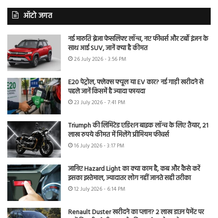
ऑटो जगत
नई मारुति ब्रेजा फेसलिफ्ट लॉन्च, नए फीचर्स और टर्बो इंजन के
साथ आई SUV, जानें क्या है कीमत
26 July 2026 - 3:56 PM
E20 पेट्रोल, फ्लेक्स फ्यूल या EV कार? नई गाड़ी खरीदने से
पहले जानें किसमें है ज्यादा फायदा
23 July 2026 - 7:41 PM
Triumph की लिमिटेड एडिशन बाइक लॉन्च के लिए तैयार, 21
लाख रुपये कीमत में मिलेंगे प्रीमियम फीचर्स
16 July 2026 - 3:17 PM
जानिए Hazard Light का क्या काम है, कब और कैसे करें
इसका इस्तेमाल, ज्यादातर लोग नहीं जानते सही तरीका
12 July 2026 - 6:14 PM
Renault Duster खरीदने का प्लान? 2 लाख डाउन पेमेंट पर