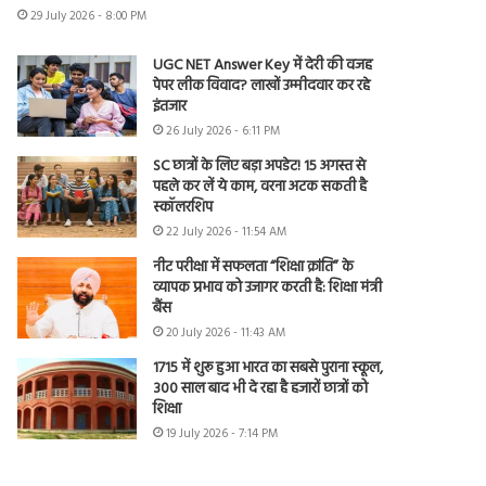
29 July 2026 - 8:00 PM
UGC NET Answer Key में देरी की वजह
पेपर लीक विवाद? लाखों उम्मीदवार कर रहे
इंतजार
26 July 2026 - 6:11 PM
SC छात्रों के लिए बड़ा अपडेट! 15 अगस्त से
पहले कर लें ये काम, वरना अटक सकती है
स्कॉलरशिप
22 July 2026 - 11:54 AM
नीट परीक्षा में सफलता “शिक्षा क्रांति” के
व्यापक प्रभाव को उजागर करती है: शिक्षा मंत्री
बैंस
20 July 2026 - 11:43 AM
1715 में शुरू हुआ भारत का सबसे पुराना स्कूल,
300 साल बाद भी दे रहा है हजारों छात्रों को
शिक्षा
19 July 2026 - 7:14 PM