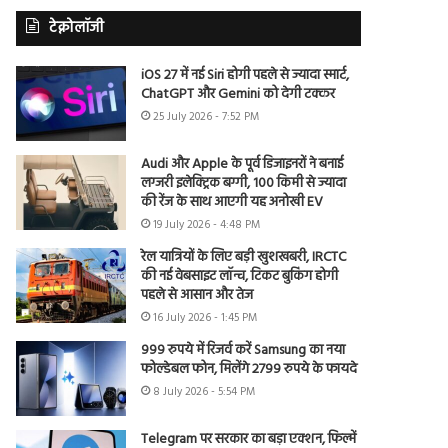
टेक्नोलॉजी
iOS 27 में नई Siri होगी पहले से ज्यादा स्मार्ट,
ChatGPT और Gemini को देगी टक्कर
25 July 2026 - 7:52 PM
Audi और Apple के पूर्व डिजाइनरों ने बनाई
लग्जरी इलेक्ट्रिक बग्गी, 100 किमी से ज्यादा
की रेंज के साथ आएगी यह अनोखी EV
19 July 2026 - 4:48 PM
रेल यात्रियों के लिए बड़ी खुशखबरी, IRCTC
की नई वेबसाइट लॉन्च, टिकट बुकिंग होगी
पहले से आसान और तेज
16 July 2026 - 1:45 PM
999 रुपये में रिजर्व करें Samsung का नया
फोल्डेबल फोन, मिलेंगे 2799 रुपये के फायदे
8 July 2026 - 5:54 PM
Telegram पर सरकार का बड़ा एक्शन, फिल्में