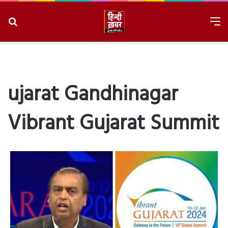
Search
M
for
8/7/2026, 4:26:43 AM
ujarat Gandhinagar
Vibrant Gujarat Summit