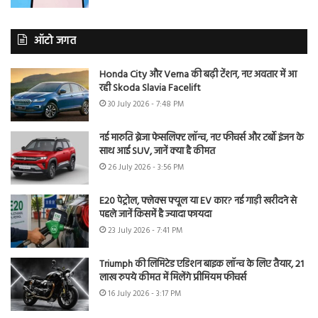
ऑटो जगत
Honda City और Verna की बढ़ी टेंशन, नए अवतार में आ
रही Skoda Slavia Facelift
30 July 2026 - 7:48 PM
नई मारुति ब्रेजा फेसलिफ्ट लॉन्च, नए फीचर्स और टर्बो इंजन के
साथ आई SUV, जानें क्या है कीमत
26 July 2026 - 3:56 PM
E20 पेट्रोल, फ्लेक्स फ्यूल या EV कार? नई गाड़ी खरीदने से
पहले जानें किसमें है ज्यादा फायदा
23 July 2026 - 7:41 PM
Triumph की लिमिटेड एडिशन बाइक लॉन्च के लिए तैयार, 21
लाख रुपये कीमत में मिलेंगे प्रीमियम फीचर्स
16 July 2026 - 3:17 PM