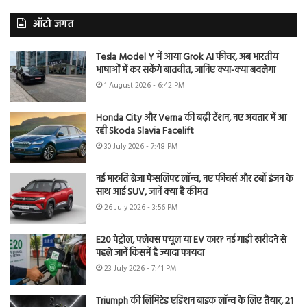
ऑटो जगत
Tesla Model Y में आया Grok AI फीचर, अब भारतीय
भाषाओं में कर सकेंगे बातचीत, जानिए क्या-क्या बदलेगा
1 August 2026 - 6:42 PM
Honda City और Verna की बढ़ी टेंशन, नए अवतार में आ
रही Skoda Slavia Facelift
30 July 2026 - 7:48 PM
नई मारुति ब्रेजा फेसलिफ्ट लॉन्च, नए फीचर्स और टर्बो इंजन के
साथ आई SUV, जानें क्या है कीमत
26 July 2026 - 3:56 PM
E20 पेट्रोल, फ्लेक्स फ्यूल या EV कार? नई गाड़ी खरीदने से
पहले जानें किसमें है ज्यादा फायदा
23 July 2026 - 7:41 PM
Triumph की लिमिटेड एडिशन बाइक लॉन्च के लिए तैयार, 21