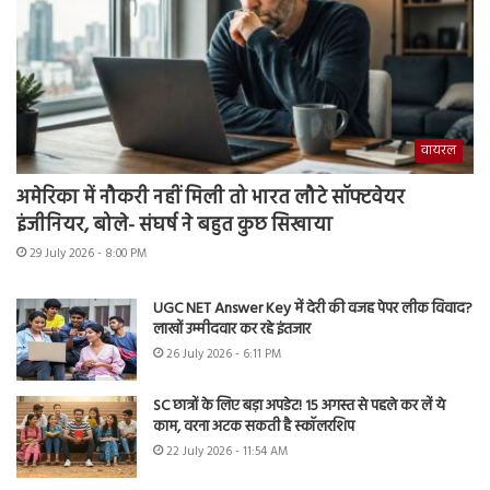
वायरल
अमेरिका में नौकरी नहीं मिली तो भारत लौटे सॉफ्टवेयर
इंजीनियर, बोले- संघर्ष ने बहुत कुछ सिखाया
29 July 2026 - 8:00 PM
UGC NET Answer Key में देरी की वजह पेपर लीक विवाद?
लाखों उम्मीदवार कर रहे इंतजार
26 July 2026 - 6:11 PM
SC छात्रों के लिए बड़ा अपडेट! 15 अगस्त से पहले कर लें ये
काम, वरना अटक सकती है स्कॉलरशिप
22 July 2026 - 11:54 AM