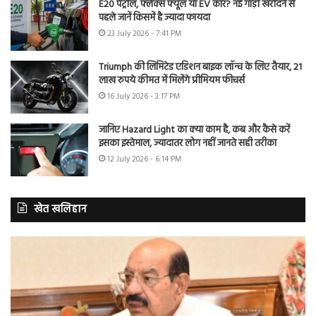
E20 पेट्रोल, फ्लेक्स फ्यूल या EV कार? नई गाड़ी खरीदने से
पहले जानें किसमें है ज्यादा फायदा
23 July 2026 - 7:41 PM
Triumph की लिमिटेड एडिशन बाइक लॉन्च के लिए तैयार, 21
लाख रुपये कीमत में मिलेंगे प्रीमियम फीचर्स
16 July 2026 - 3:17 PM
जानिए Hazard Light का क्या काम है, कब और कैसे करें
इसका इस्तेमाल, ज्यादातर लोग नहीं जानते सही तरीका
12 July 2026 - 6:14 PM
खेत खलिहान