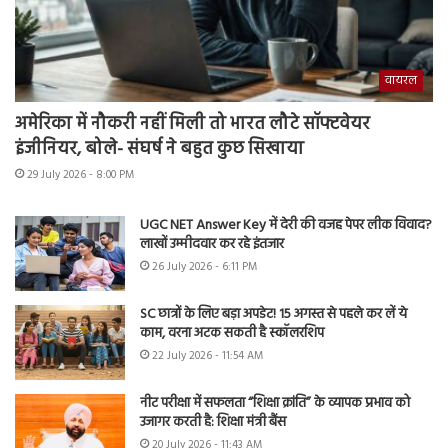
वायरल
अमेरिका में नौकरी नहीं मिली तो भारत लौटे सॉफ्टवेयर
इंजीनियर, बोले- संघर्ष ने बहुत कुछ सिखाया
29 July 2026 - 8:00 PM
UGC NET Answer Key में देरी की वजह पेपर लीक विवाद?
लाखों उम्मीदवार कर रहे इंतजार
26 July 2026 - 6:11 PM
SC छात्रों के लिए बड़ा अपडेट! 15 अगस्त से पहले कर लें ये
काम, वरना अटक सकती है स्कॉलरशिप
22 July 2026 - 11:54 AM
नीट परीक्षा में सफलता “शिक्षा क्रांति” के व्यापक प्रभाव को
उजागर करती है: शिक्षा मंत्री बैंस
20 July 2026 - 11:43 AM