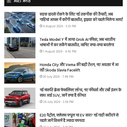
ऑटो जगत
सड़क हादसे रोकने के लिए नई तकनीक की तैयारी, अब
गाड़ियां आपस में करेंगी बातचीत, ड्राइवर को पहले मिलेगा अलर्ट
6 August 2026 - 5:33 PM
Tesla Model Y में आया Grok AI फीचर, अब भारतीय
भाषाओं में कर सकेंगे बातचीत, जानिए क्या-क्या बदलेगा
1 August 2026 - 6:42 PM
Honda City और Verna की बढ़ी टेंशन, नए अवतार में आ
रही Skoda Slavia Facelift
30 July 2026 - 7:48 PM
नई मारुति ब्रेजा फेसलिफ्ट लॉन्च, नए फीचर्स और टर्बो इंजन के
साथ आई SUV, जानें क्या है कीमत
26 July 2026 - 3:56 PM
E20 पेट्रोल, फ्लेक्स फ्यूल या EV कार? नई गाड़ी खरीदने से
पहले जानें किसमें है ज्यादा फायदा