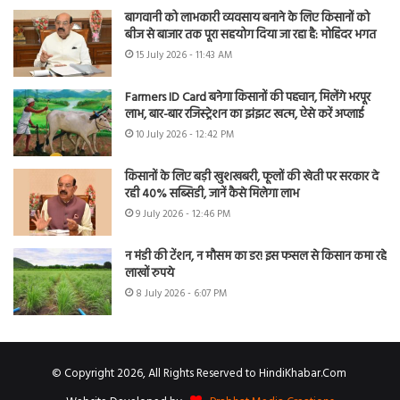
बागवानी को लाभकारी व्यवसाय बनाने के लिए किसानों को
बीज से बाजार तक पूरा सहयोग दिया जा रहा है: मोहिंदर भगत
15 July 2026 - 11:43 AM
Farmers ID Card बनेगा किसानों की पहचान, मिलेंगे भरपूर
लाभ, बार-बार रजिस्ट्रेशन का झंझट खत्म, ऐसे करें अप्लाई
10 July 2026 - 12:42 PM
किसानों के लिए बड़ी खुशखबरी, फूलों की खेती पर सरकार दे
रही 40% सब्सिडी, जानें कैसे मिलेगा लाभ
9 July 2026 - 12:46 PM
न मंडी की टेंशन, न मौसम का डर! इस फसल से किसान कमा रहे
लाखों रुपये
8 July 2026 - 6:07 PM
© Copyright 2026, All Rights Reserved to HindiKhabar.Com