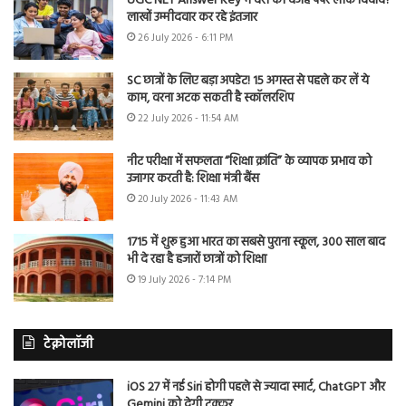
UGC NET Answer Key में देरी की वजह पेपर लीक विवाद?
लाखों उम्मीदवार कर रहे इंतजार
26 July 2026 - 6:11 PM
SC छात्रों के लिए बड़ा अपडेट! 15 अगस्त से पहले कर लें ये
काम, वरना अटक सकती है स्कॉलरशिप
22 July 2026 - 11:54 AM
नीट परीक्षा में सफलता “शिक्षा क्रांति” के व्यापक प्रभाव को
उजागर करती है: शिक्षा मंत्री बैंस
20 July 2026 - 11:43 AM
1715 में शुरू हुआ भारत का सबसे पुराना स्कूल, 300 साल बाद
भी दे रहा है हजारों छात्रों को शिक्षा
19 July 2026 - 7:14 PM
टेक्नोलॉजी
iOS 27 में नई Siri होगी पहले से ज्यादा स्मार्ट, ChatGPT और
Gemini को देगी टक्कर