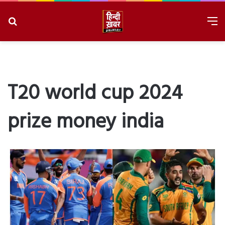
Search
M
for
8/9/2026, 3:46:51 PM
T20 world cup 2024
prize money india