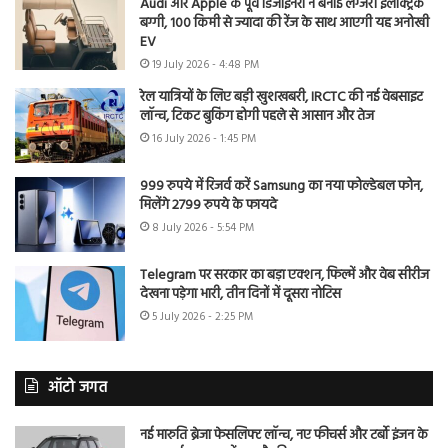
Audi और Apple के पूर्व डिजाइनरों ने बनाई लग्जरी इलेक्ट्रिक
बग्गी, 100 किमी से ज्यादा की रेंज के साथ आएगी यह अनोखी
EV
19 July 2026 - 4:48 PM
रेल यात्रियों के लिए बड़ी खुशखबरी, IRCTC की नई वेबसाइट
लॉन्च, टिकट बुकिंग होगी पहले से आसान और तेज
16 July 2026 - 1:45 PM
999 रुपये में रिजर्व करें Samsung का नया फोल्डेबल फोन,
मिलेंगे 2799 रुपये के फायदे
8 July 2026 - 5:54 PM
Telegram पर सरकार का बड़ा एक्शन, फिल्में और वेब सीरीज
देखना पड़ेगा भारी, तीन दिनों में दूसरा नोटिस
5 July 2026 - 2:25 PM
ऑटो जगत
नई मारुति ब्रेजा फेसलिफ्ट लॉन्च, नए फीचर्स और टर्बो इंजन के