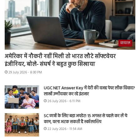
वायरल
अमेरिका में नौकरी नहीं मिली तो भारत लौटे सॉफ्टवेयर
इंजीनियर, बोले- संघर्ष ने बहुत कुछ सिखाया
29 July 2026 - 8:00 PM
UGC NET Answer Key में देरी की वजह पेपर लीक विवाद?
लाखों उम्मीदवार कर रहे इंतजार
26 July 2026 - 6:11 PM
SC छात्रों के लिए बड़ा अपडेट! 15 अगस्त से पहले कर लें ये
काम, वरना अटक सकती है स्कॉलरशिप
22 July 2026 - 11:54 AM