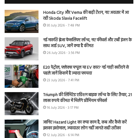
Honda City और Verna की बढ़ी टेंशन, नए अवतार में आ
रही Skoda Slavia Facelift
30 July 2026 - 7:48 PM
नई मारुति ब्रेजा फेसलिफ्ट लॉन्च, नए फीचर्स और टर्बो इंजन के
साथ आई SUV, जानें क्या है कीमत
26 July 2026 - 3:56 PM
E20 पेट्रोल, फ्लेक्स फ्यूल या EV कार? नई गाड़ी खरीदने से
पहले जानें किसमें है ज्यादा फायदा
23 July 2026 - 7:41 PM
Triumph की लिमिटेड एडिशन बाइक लॉन्च के लिए तैयार, 21
लाख रुपये कीमत में मिलेंगे प्रीमियम फीचर्स
16 July 2026 - 3:17 PM
जानिए Hazard Light का क्या काम है, कब और कैसे करें
इसका इस्तेमाल, ज्यादातर लोग नहीं जानते सही तरीका
12 July 2026 - 6:14 PM