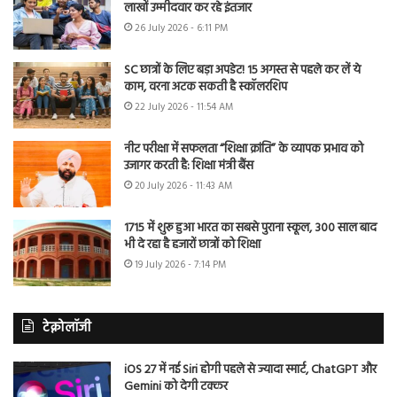
लाखों उम्मीदवार कर रहे इंतजार
26 July 2026 - 6:11 PM
SC छात्रों के लिए बड़ा अपडेट! 15 अगस्त से पहले कर लें ये
काम, वरना अटक सकती है स्कॉलरशिप
22 July 2026 - 11:54 AM
नीट परीक्षा में सफलता “शिक्षा क्रांति” के व्यापक प्रभाव को
उजागर करती है: शिक्षा मंत्री बैंस
20 July 2026 - 11:43 AM
1715 में शुरू हुआ भारत का सबसे पुराना स्कूल, 300 साल बाद
भी दे रहा है हजारों छात्रों को शिक्षा
19 July 2026 - 7:14 PM
टेक्नोलॉजी
iOS 27 में नई Siri होगी पहले से ज्यादा स्मार्ट, ChatGPT और
Gemini को देगी टक्कर