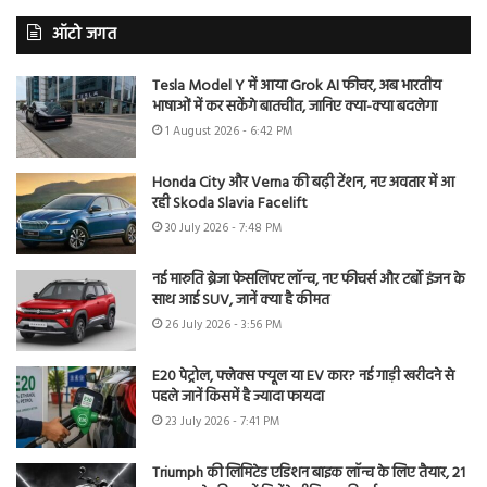
ऑटो जगत
Tesla Model Y में आया Grok AI फीचर, अब भारतीय
भाषाओं में कर सकेंगे बातचीत, जानिए क्या-क्या बदलेगा
1 August 2026 - 6:42 PM
Honda City और Verna की बढ़ी टेंशन, नए अवतार में आ
रही Skoda Slavia Facelift
30 July 2026 - 7:48 PM
नई मारुति ब्रेजा फेसलिफ्ट लॉन्च, नए फीचर्स और टर्बो इंजन के
साथ आई SUV, जानें क्या है कीमत
26 July 2026 - 3:56 PM
E20 पेट्रोल, फ्लेक्स फ्यूल या EV कार? नई गाड़ी खरीदने से
पहले जानें किसमें है ज्यादा फायदा
23 July 2026 - 7:41 PM
Triumph की लिमिटेड एडिशन बाइक लॉन्च के लिए तैयार, 21