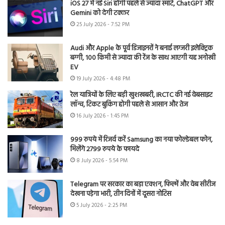
iOS 27 में नई Siri होगी पहले से ज्यादा स्मार्ट, ChatGPT और
Gemini को देगी टक्कर
25 July 2026 - 7:52 PM
Audi और Apple के पूर्व डिजाइनरों ने बनाई लग्जरी इलेक्ट्रिक
बग्गी, 100 किमी से ज्यादा की रेंज के साथ आएगी यह अनोखी
EV
19 July 2026 - 4:48 PM
रेल यात्रियों के लिए बड़ी खुशखबरी, IRCTC की नई वेबसाइट
लॉन्च, टिकट बुकिंग होगी पहले से आसान और तेज
16 July 2026 - 1:45 PM
999 रुपये में रिजर्व करें Samsung का नया फोल्डेबल फोन,
मिलेंगे 2799 रुपये के फायदे
8 July 2026 - 5:54 PM
Telegram पर सरकार का बड़ा एक्शन, फिल्में और वेब सीरीज
देखना पड़ेगा भारी, तीन दिनों में दूसरा नोटिस
5 July 2026 - 2:25 PM