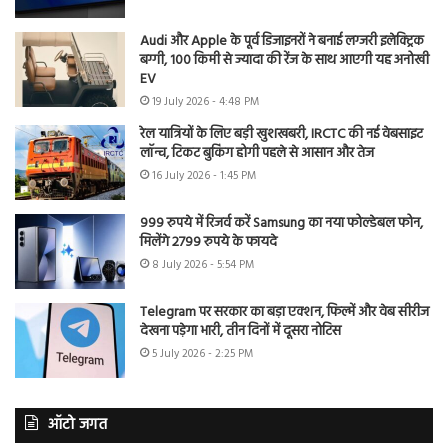
Audi और Apple के पूर्व डिजाइनरों ने बनाई लग्जरी इलेक्ट्रिक
बग्गी, 100 किमी से ज्यादा की रेंज के साथ आएगी यह अनोखी
EV
19 July 2026 - 4:48 PM
रेल यात्रियों के लिए बड़ी खुशखबरी, IRCTC की नई वेबसाइट
लॉन्च, टिकट बुकिंग होगी पहले से आसान और तेज
16 July 2026 - 1:45 PM
999 रुपये में रिजर्व करें Samsung का नया फोल्डेबल फोन,
मिलेंगे 2799 रुपये के फायदे
8 July 2026 - 5:54 PM
Telegram पर सरकार का बड़ा एक्शन, फिल्में और वेब सीरीज
देखना पड़ेगा भारी, तीन दिनों में दूसरा नोटिस
5 July 2026 - 2:25 PM
ऑटो जगत