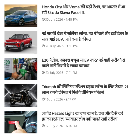
Honda City और Verna की बढ़ी टेंशन, नए अवतार में आ
रही Skoda Slavia Facelift
30 July 2026 - 7:48 PM
नई मारुति ब्रेजा फेसलिफ्ट लॉन्च, नए फीचर्स और टर्बो इंजन के
साथ आई SUV, जानें क्या है कीमत
26 July 2026 - 3:56 PM
E20 पेट्रोल, फ्लेक्स फ्यूल या EV कार? नई गाड़ी खरीदने से
पहले जानें किसमें है ज्यादा फायदा
23 July 2026 - 7:41 PM
Triumph की लिमिटेड एडिशन बाइक लॉन्च के लिए तैयार, 21
लाख रुपये कीमत में मिलेंगे प्रीमियम फीचर्स
16 July 2026 - 3:17 PM
जानिए Hazard Light का क्या काम है, कब और कैसे करें
इसका इस्तेमाल, ज्यादातर लोग नहीं जानते सही तरीका
12 July 2026 - 6:14 PM