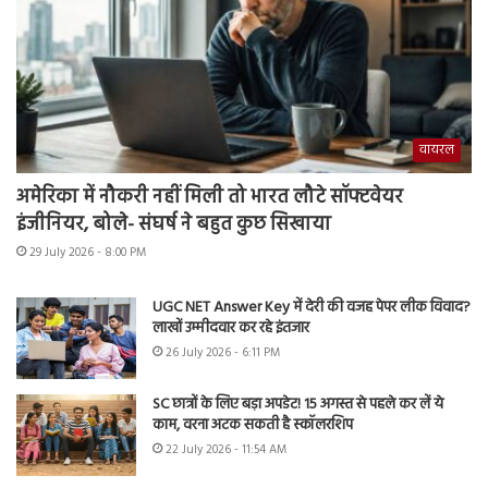
वायरल
अमेरिका में नौकरी नहीं मिली तो भारत लौटे सॉफ्टवेयर
इंजीनियर, बोले- संघर्ष ने बहुत कुछ सिखाया
29 July 2026 - 8:00 PM
UGC NET Answer Key में देरी की वजह पेपर लीक विवाद?
लाखों उम्मीदवार कर रहे इंतजार
26 July 2026 - 6:11 PM
SC छात्रों के लिए बड़ा अपडेट! 15 अगस्त से पहले कर लें ये
काम, वरना अटक सकती है स्कॉलरशिप
22 July 2026 - 11:54 AM