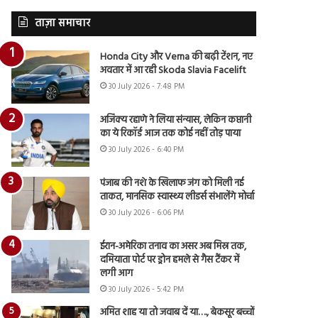
ताज़ा समाचार
Honda City और Verna की बढ़ी टेंशन, नए
अवतार में आ रही Skoda Slavia Facelift
30 July 2026 - 7:48 PM
अजिंक्य रहाणे ने लिया संन्यास, लेकिन कप्तानी
का ये रिकॉर्ड आज तक कोई नहीं तोड़ पाया
30 July 2026 - 6:40 PM
पंजाब की नशे के खिलाफ जंग को मिली नई
ताकत, मानसिक स्वास्थ्य लीडर्स संभालेंगे मोर्चा
30 July 2026 - 6:06 PM
ईरान-अमेरिका तनाव का असर अब मिस्र तक,
दमियाता पोर्ट पर ड्रोन हमले से गैस टैंकर में
लगी आग
30 July 2026 - 5:42 PM
अमित शाह या तो जवाब दें या…., बेकसूर बच्चों