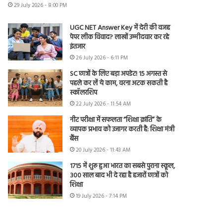
29 July 2026 - 8:00 PM
UGC NET Answer Key में देरी की वजह
पेपर लीक विवाद? लाखों उम्मीदवार कर रहे
इंतजार
26 July 2026 - 6:11 PM
SC छात्रों के लिए बड़ा अपडेट! 15 अगस्त से
पहले कर लें ये काम, वरना अटक सकती है
स्कॉलरशिप
22 July 2026 - 11:54 AM
नीट परीक्षा में सफलता “शिक्षा क्रांति” के
व्यापक प्रभाव को उजागर करती है: शिक्षा मंत्री
बैंस
20 July 2026 - 11:43 AM
1715 में शुरू हुआ भारत का सबसे पुराना स्कूल,
300 साल बाद भी दे रहा है हजारों छात्रों को
शिक्षा
19 July 2026 - 7:14 PM