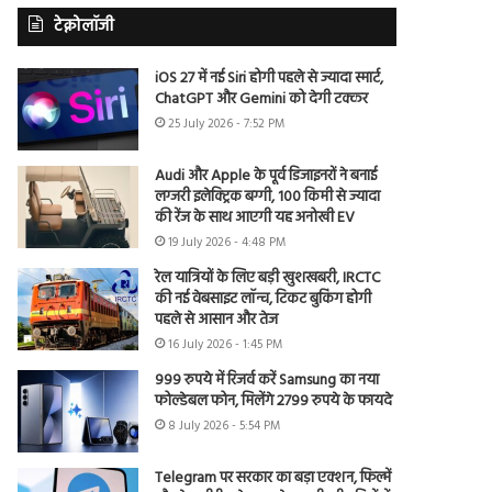
टेक्नोलॉजी
iOS 27 में नई Siri होगी पहले से ज्यादा स्मार्ट,
ChatGPT और Gemini को देगी टक्कर
25 July 2026 - 7:52 PM
Audi और Apple के पूर्व डिजाइनरों ने बनाई
लग्जरी इलेक्ट्रिक बग्गी, 100 किमी से ज्यादा
की रेंज के साथ आएगी यह अनोखी EV
19 July 2026 - 4:48 PM
रेल यात्रियों के लिए बड़ी खुशखबरी, IRCTC
की नई वेबसाइट लॉन्च, टिकट बुकिंग होगी
पहले से आसान और तेज
16 July 2026 - 1:45 PM
999 रुपये में रिजर्व करें Samsung का नया
फोल्डेबल फोन, मिलेंगे 2799 रुपये के फायदे
8 July 2026 - 5:54 PM
Telegram पर सरकार का बड़ा एक्शन, फिल्में