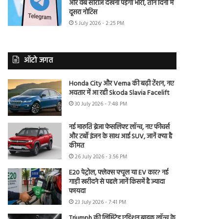
और वेब सीरीज देखना पड़ेगा भारी, तीन दिनों में
दूसरा नोटिस
5 July 2026 - 2:25 PM
ऑटो जगत
Honda City और Verna की बढ़ी टेंशन, नए
अवतार में आ रही Skoda Slavia Facelift
30 July 2026 - 7:48 PM
नई मारुति ब्रेजा फेसलिफ्ट लॉन्च, नए फीचर्स
और टर्बो इंजन के साथ आई SUV, जानें क्या है
कीमत
26 July 2026 - 3:56 PM
E20 पेट्रोल, फ्लेक्स फ्यूल या EV कार? नई
गाड़ी खरीदने से पहले जानें किसमें है ज्यादा
फायदा
23 July 2026 - 7:41 PM
Triumph की लिमिटेड एडिशन बाइक लॉन्च के