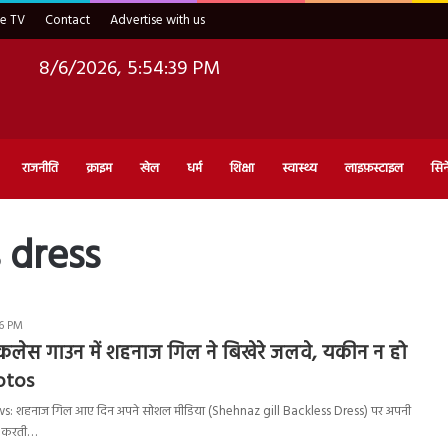
ve TV
Contact
Advertise with us
8/6/2026, 5:54:40 PM
राजनीति
क्राइम
खेल
धर्म
शिक्षा
स्वास्थ्य
लाइफ़स्टाइल
सिन
 dress
06 PM
बैकलेस गाउन में शहनाज गिल ने बिखेरे जलवे, यकीन न हो
hotos
: शहनाज गिल आए दिन अपने सोशल मीडिया (Shehnaz gill Backless Dress) पर अपनी
र करती…