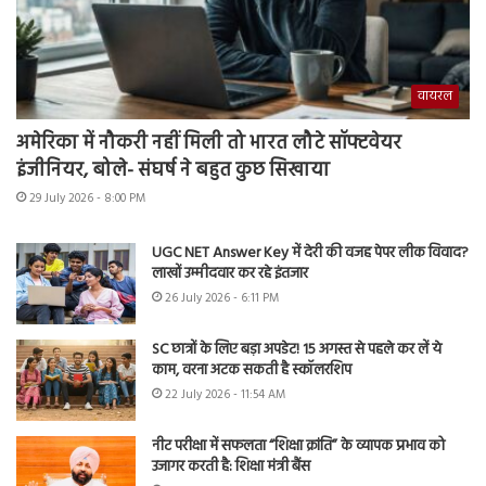
वायरल
अमेरिका में नौकरी नहीं मिली तो भारत लौटे सॉफ्टवेयर
इंजीनियर, बोले- संघर्ष ने बहुत कुछ सिखाया
29 July 2026 - 8:00 PM
UGC NET Answer Key में देरी की वजह पेपर लीक विवाद?
लाखों उम्मीदवार कर रहे इंतजार
26 July 2026 - 6:11 PM
SC छात्रों के लिए बड़ा अपडेट! 15 अगस्त से पहले कर लें ये
काम, वरना अटक सकती है स्कॉलरशिप
22 July 2026 - 11:54 AM
नीट परीक्षा में सफलता “शिक्षा क्रांति” के व्यापक प्रभाव को
उजागर करती है: शिक्षा मंत्री बैंस