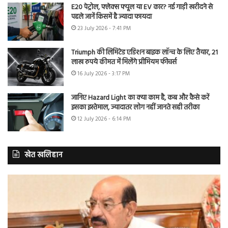
E20 पेट्रोल, फ्लेक्स फ्यूल या EV कार? नई गाड़ी खरीदने से
पहले जानें किसमें है ज्यादा फायदा
23 July 2026 - 7:41 PM
Triumph की लिमिटेड एडिशन बाइक लॉन्च के लिए तैयार, 21
लाख रुपये कीमत में मिलेंगे प्रीमियम फीचर्स
16 July 2026 - 3:17 PM
जानिए Hazard Light का क्या काम है, कब और कैसे करें
इसका इस्तेमाल, ज्यादातर लोग नहीं जानते सही तरीका
12 July 2026 - 6:14 PM
खेत खलिहान