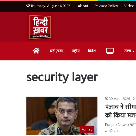
Thursday, August 6 2026
About
Privacy Policy
Video
Home
Live
बड़ी ख़बर
राष्ट्रीय
विदेश
राज्य
TV
security layer
30 April 2026 - 2
पंजाब ने सीम
को किया मज
Punjab News : पंजाब 
Punjab
बल्कि यह…