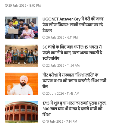
29 July 2026 - 8:00 PM
UGC NET Answer Key में देरी की वजह
पेपर लीक विवाद? लाखों उम्मीदवार कर रहे
इंतजार
26 July 2026 - 6:11 PM
SC छात्रों के लिए बड़ा अपडेट! 15 अगस्त से
पहले कर लें ये काम, वरना अटक सकती है
स्कॉलरशिप
22 July 2026 - 11:54 AM
नीट परीक्षा में सफलता “शिक्षा क्रांति” के
व्यापक प्रभाव को उजागर करती है: शिक्षा मंत्री
बैंस
20 July 2026 - 11:43 AM
1715 में शुरू हुआ भारत का सबसे पुराना स्कूल,
300 साल बाद भी दे रहा है हजारों छात्रों को
शिक्षा
19 July 2026 - 7:14 PM