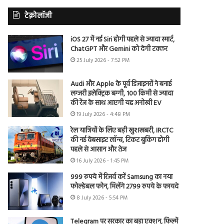
टेक्नोलॉजी
iOS 27 में नई Siri होगी पहले से ज्यादा स्मार्ट,
ChatGPT और Gemini को देगी टक्कर
25 July 2026 - 7:52 PM
Audi और Apple के पूर्व डिजाइनरों ने बनाई
लग्जरी इलेक्ट्रिक बग्गी, 100 किमी से ज्यादा
की रेंज के साथ आएगी यह अनोखी EV
19 July 2026 - 4:48 PM
रेल यात्रियों के लिए बड़ी खुशखबरी, IRCTC
की नई वेबसाइट लॉन्च, टिकट बुकिंग होगी
पहले से आसान और तेज
16 July 2026 - 1:45 PM
999 रुपये में रिजर्व करें Samsung का नया
फोल्डेबल फोन, मिलेंगे 2799 रुपये के फायदे
8 July 2026 - 5:54 PM
Telegram पर सरकार का बड़ा एक्शन, फिल्में