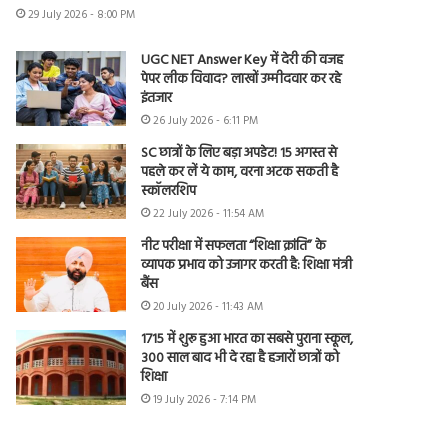
29 July 2026 - 8:00 PM
UGC NET Answer Key में देरी की वजह
पेपर लीक विवाद? लाखों उम्मीदवार कर रहे
इंतजार
26 July 2026 - 6:11 PM
SC छात्रों के लिए बड़ा अपडेट! 15 अगस्त से
पहले कर लें ये काम, वरना अटक सकती है
स्कॉलरशिप
22 July 2026 - 11:54 AM
नीट परीक्षा में सफलता “शिक्षा क्रांति” के
व्यापक प्रभाव को उजागर करती है: शिक्षा मंत्री
बैंस
20 July 2026 - 11:43 AM
1715 में शुरू हुआ भारत का सबसे पुराना स्कूल,
300 साल बाद भी दे रहा है हजारों छात्रों को
शिक्षा
19 July 2026 - 7:14 PM