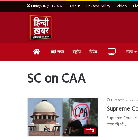
Friday, July 31 2026
About
Privacy Policy
Video
Li
Home
Live
बड़ी ख़बर
राष्ट्रीय
विदेश
राज्य
TV
SC on CAA
15 March 2024 - 
Supreme Cour
Supreme Court: इंड
दायर की थी.…
राष्ट्रीय