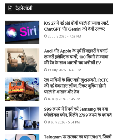
टेक्नोलॉजी
iOS 27 में नई Siri होगी पहले से ज्यादा स्मार्ट,
ChatGPT और Gemini को देगी टक्कर
25 July 2026 - 7:52 PM
Audi और Apple के पूर्व डिजाइनरों ने बनाई
लग्जरी इलेक्ट्रिक बग्गी, 100 किमी से ज्यादा
की रेंज के साथ आएगी यह अनोखी EV
19 July 2026 - 4:48 PM
रेल यात्रियों के लिए बड़ी खुशखबरी, IRCTC
की नई वेबसाइट लॉन्च, टिकट बुकिंग होगी
पहले से आसान और तेज
16 July 2026 - 1:45 PM
999 रुपये में रिजर्व करें Samsung का नया
फोल्डेबल फोन, मिलेंगे 2799 रुपये के फायदे
8 July 2026 - 5:54 PM
Telegram पर सरकार का बड़ा एक्शन, फिल्में